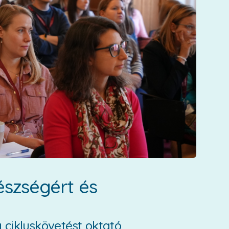
észségért és
 cikluskövetést oktató