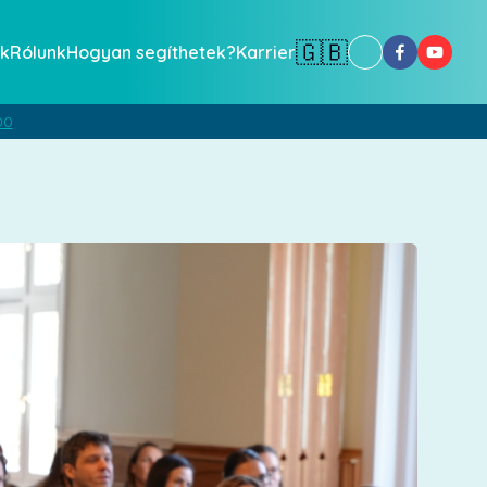
🇬🇧
k
Rólunk
Hogyan segíthetek?
Karrier
00