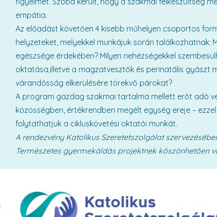
figyelmet. Szóba került, hogy a szakmai felkészültség mel
empátia.
Az előadást követően 4 kisebb műhelyen csoportos form
helyzeteket, melyekkel munkájuk során találkozhatnak: Mit
egészsége érdekében? Milyen nehézségekkel szembesülh
oktatása,illetve a magzatvesztők és perinatális gyászt 
várandósság elkerülésére törekvő párokat?
A program gazdag szakmai tartalma mellett erőt adó vet
közösségben, értékrendben megélt egység ereje – ezzel fel
folytathatjuk a cikluskövetési oktatói munkát.
A rendezvény Katolikus Szeretetszolgálat szervezésébe
Természetes gyermekáldás projektnek köszönhetően va