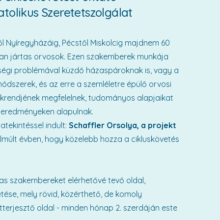
tolikus Szeretetszolgálat
l Nyíregyházáig, Pécstől Miskolcig majdnem 60
ában jártas orvosok. Ezen szakemberek munkája
ységi problémával küzdő házaspároknak is, vagy a
dszerek, és az erre a szemléletre épülő orvosi
tékrendjének megfelelnek, tudományos alapjaikat
b eredményeken alapulnak.
tekintéssel indult:
Schaffler Orsolya, a projekt
elmúlt évben, hogy közelebb hozza a cikluskövetés
tas szakembereket elérhetővé tevő oldal,
se, mely rövid, közérthető, de komoly
erjesztő oldal - minden hónap 2. szerdáján este