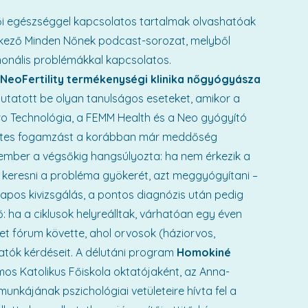
 női egészséggel kapcsolatos tartalmak olvashatóak
ntkező Minden Nőnek podcast-sorozat, melyből
monális problémákkal kapcsolatos.
i NeoFertility termékenységi klinika nőgyógyásza
mutatott be olyan tanulságos eseteket, amikor a
Pro Technológia, a FEMM Health és a Neo gyógyító
szetes fogamzást a korábban már meddőség
ember a végsőkig hangsúlyozta: ha nem érkezik a
 keresni a probléma gyökerét, azt meggyógyítani –
 alapos kivizsgálás, a pontos diagnózis után pedig
: ha a ciklusok helyreálltak, várhatóan egy éven
t fórum követte, ahol orvosok (háziorvos,
tók kérdéseit. A délutáni program
Homokiné
mos Katolikus Főiskola oktatójaként, az Anna-
unkájának pszichológiai vetületeire hívta fel a