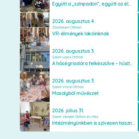
Együtt a „színpadon”, együtt az élményekért 🎭✨
2026. augusztus 4.
Zárdakert Otthon
VR-élmények lakóinknak
2026. augusztus 3.
Szent Lajos Otthon
A hőségriadóra felkészülve – hűsítő fejlesztések a Szent Lajos Otthonban
2026. augusztus 3.
Szent Vince Otthon
Mosolyból művészet
2026. július 31.
Szent Vendel Otthon és Ház
Intézményünkben is szívesen használják a VR szemüveget