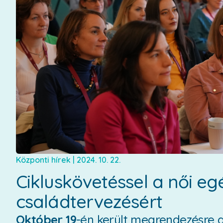
Központi hírek
|
2024. 10. 22.
Cikluskövetéssel a női eg
családtervezésért
Október 19
-én került megrendezésre a