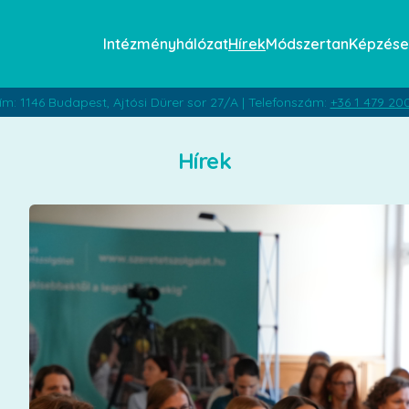
Intézményhálózat
Hírek
Módszertan
Képzése
ím: 1146 Budapest, Ajtósi Dürer sor 27/A | Telefonszám:
+36 1 479 20
Hírek