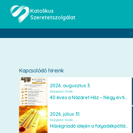
Katolikus
Szeretetszolgálat
C
Kapcsolódó híreink
2026. augusztus 3.
Központi hírek
40 éves a Názáret Ház – Négy évtized szeretetben és gondoskodásban
2026. július 31.
Központi hírek
Hőségriadó idején a folyadékpótlás életet menthet