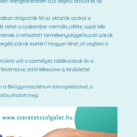
lett elengedhetetlen a jó segítői attitűd és az
ában dolgozták fel az oktatók azokat a
 tehet a szakember mentális jólléte, saját lelki
etnek a nehezített termékenységgel küzdő párok
megélő párok esetén? Hogyan lehet jól segíteni a
ülete volt a személyes találkozások és a
vértezve, ettől lelkesülve új lendülettel
n a Belügyminisztérium támogatásával, a
lósulhatott meg.