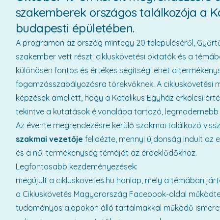
szakemberek országos találkozója a Ka
budapesti épületében.
A programon az ország mintegy 20 településéről, Győrtő
szakember vett részt: cikluskövetési oktatók és a tém
különösen fontos és értékes segítség lehet a terméken
fogamzásszabályozásra törekvőknek. A cikluskövetési mó
képzések amellett, hogy a Katolikus Egyház erkölcsi ér
tekintve a kutatások élvonalába tartozó, legmoderneb
Az évente megrendezésre kerülő szakmai találkozó vissza
szakmai vezetője
felidézte, mennyi újdonság indult az 
és a női termékenység témáját az érdeklődőkhöz.
Legfontosabb kezdeményezések:
megújult a cikluskovetes.hu honlap, mely a témában jár
a Cikluskövetés Magyarország Facebook-oldal működteté
tudományos alapokon álló tartalmakkal működő ismerett