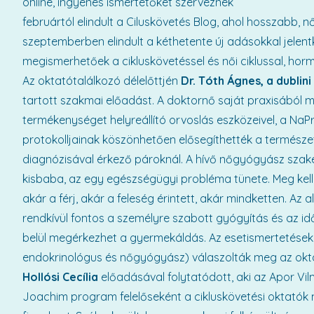
online, ingyenes ismertetőket szerveznek
februártól elindult a Ciluskövetés Blog, ahol hosszabb,
szeptemberben elindult a kéthetente új adásokkal jele
megismerhetőek a cikluskövetéssel és női ciklussal, hor
Az oktatótalálkozó délelőttjén
Dr. Tóth Ágnes, a dublin
tartott szakmai előadást. A doktornő saját praxisából 
termékenységet helyreállító orvoslás eszközeivel, a Na
protokolljainak köszönhetően elősegíthették a termé
diagnózisával érkező pároknál. A hívő nőgyógyász szak
kisbaba, az egy egészségügyi probléma tünete. Meg kell
akár a férj, akár a feleség érintett, akár mindketten. Az
rendkívül fontos a személyre szabott gyógyítás és az idő
belül megérkezhet a gyermekáldás. Az esetismertetéseke
endokrinológus és nőgyógyász) válaszolták meg az okta
Hollósi Cecília
előadásával folytatódott, aki az Apor Vil
Joachim program felelőseként a cikluskövetési oktatók m