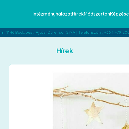
Intézményhálózat
Hírek
Módszertan
Képzése
ím: 1146 Budapest, Ajtósi Dürer sor 27/A | Telefonszám:
+36 1 479 20
Hírek