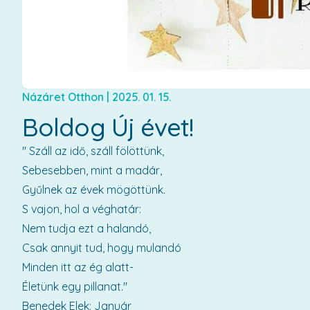
Názáret Otthon
|
2025. 01. 15.
Boldog Új évet!
" Száll az idő, száll fölöttünk,
Sebesebben, mint a madár,
Gyűlnek az évek mögöttünk.
S vajon, hol a véghatár:
Nem tudja ezt a halandó,
Csak annyit tud, hogy mulandó
Minden itt az ég alatt-
Életünk egy pillanat."
Benedek Elek: Január