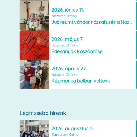
2026. június 11.
Názáret Otthon
Jubileumi vándor rózsafűzér a Názáret Otthonban
2026. május 7.
Názáret Otthon
Édesanyák köszöntése
2026. április 27.
Názáret Otthon
Kézimunka bolban voltunk
Legfrissebb híreink
2026. augusztus 5.
Zárdakert Otthon