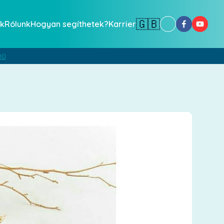
🇬🇧
k
Rólunk
Hogyan segíthetek?
Karrier
00