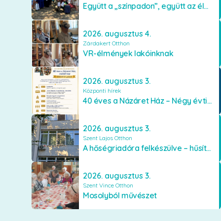
Együtt a „színpadon”, együtt az élményekért 🎭✨
2026. augusztus 4.
Zárdakert Otthon
VR-élmények lakóinknak
2026. augusztus 3.
Központi hírek
40 éves a Názáret Ház – Négy évtized szeretetben és gondoskodásban
2026. augusztus 3.
Szent Lajos Otthon
A hőségriadóra felkészülve – hűsítő fejlesztések a Szent Lajos Otthonban
2026. augusztus 3.
Szent Vince Otthon
Mosolyból művészet