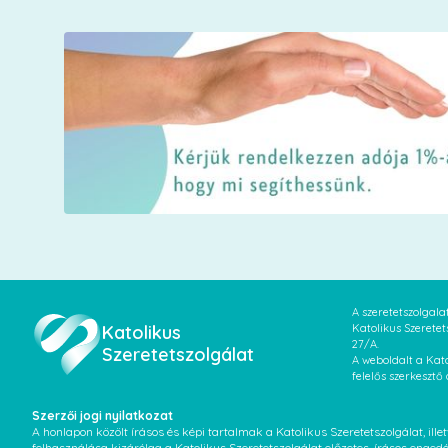
A szeretetszolgal
Katolikus
Katolikus Szeretet
27/A.
Szeretetszolgálat
A weboldalt a Kato
felelős szerkesztő
Szerzői jogi nyilatkozat
A honlapon közölt írásos és képi tartalmak a Katolikus Szeretetszolgálat, il
felhasználása kizárólag a Katolikus Szeretetszolgálat előzetes, írásos enged