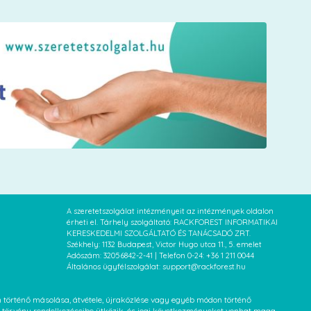
A szeretetszolgálat intézményeit az intézmények oldalon
érheti el. Tárhely szolgáltató: RACKFOREST INFORMATIKAI
KERESKEDELMI SZOLGÁLTATÓ ÉS TANÁCSADÓ ZRT.
Székhely: 1132 Budapest, Victor Hugo utca 11., 5. emelet
Adószám: 32056842-2-41 | Telefon 0-24: +36 1 211 0044
Általános ügyfélszolgálat: support@rackforest.hu
an történő másolása, átvétele, újraközlése vagy egyéb módon történő
XVI. törvény rendelkezéseibe ütközik, és jogi következményeket vonhat maga