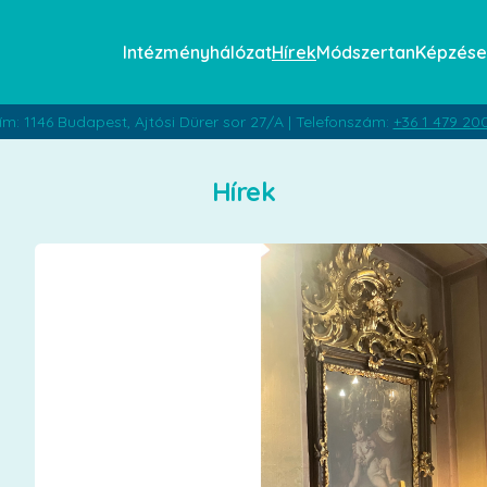
Intézményhálózat
Hírek
Módszertan
Képzése
ím: 1146 Budapest, Ajtósi Dürer sor 27/A | Telefonszám:
+36 1 479 20
Hírek