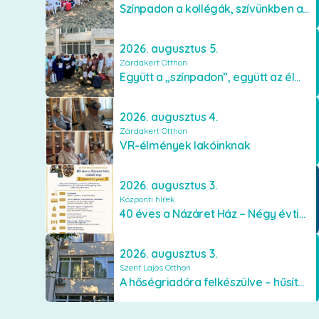
Színpadon a kollégák, szívünkben a lakók
2026. augusztus 5.
Zárdakert Otthon
Együtt a „színpadon”, együtt az élményekért 🎭✨
2026. augusztus 4.
Zárdakert Otthon
VR-élmények lakóinknak
2026. augusztus 3.
Központi hírek
40 éves a Názáret Ház – Négy évtized szeretetben és gondoskodásban
2026. augusztus 3.
Szent Lajos Otthon
A hőségriadóra felkészülve – hűsítő fejlesztések a Szent Lajos Otthonban