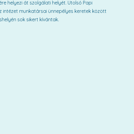
e helyezi át szolgálati helyét. Utolsó Papi
az intézet munkatársai ünnepélyes keretek között
shelyén sok sikert kívántak.