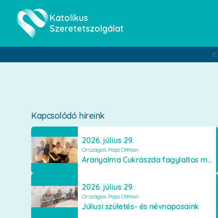
Katolikus
Szeretetszolgálat
C
Kapcsolódó híreink
2026. július 29.
Országos Papi Otthon
Aranyalma Cukrászda fagylaltos meglepetés
2026. július 29.
Országos Papi Otthon
Júliusi születés- és névnaposaink