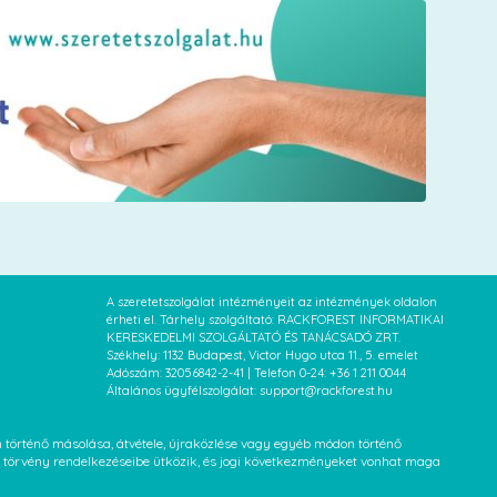
A szeretetszolgálat intézményeit az intézmények oldalon
érheti el. Tárhely szolgáltató: RACKFOREST INFORMATIKAI
KERESKEDELMI SZOLGÁLTATÓ ÉS TANÁCSADÓ ZRT.
Székhely: 1132 Budapest, Victor Hugo utca 11., 5. emelet
Adószám: 32056842-2-41 | Telefon 0-24: +36 1 211 0044
Általános ügyfélszolgálat: support@rackforest.hu
an történő másolása, átvétele, újraközlése vagy egyéb módon történő
XVI. törvény rendelkezéseibe ütközik, és jogi következményeket vonhat maga