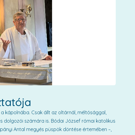
tatója
 a kápolnába. Csak állt az oltárnál, méltósággal,
i és dolgozói számára is. Bódai József római katolikus
 Spányi Antal megyés püspök döntése értemében –,