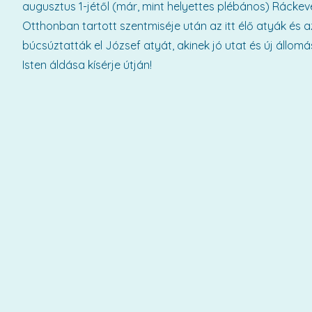
augusztus 1-jétől (már, mint helyettes plébános) Ráckevér
Otthonban tartott szentmiséje után az itt élő atyák és 
búcsúztatták el József atyát, akinek jó utat és új állomá
Isten áldása kísérje útján!