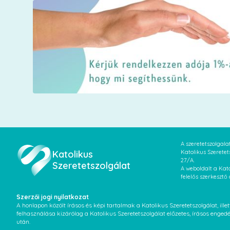
A szeretetszolgal
Katolikus
Katolikus Szeretet
27/A.
Szeretetszolgálat
A weboldalt a Kato
felelős szerkesztő
Szerzői jogi nyilatkozat
A honlapon közölt írásos és képi tartalmak a Katolikus Szeretetszolgálat, il
felhasználása kizárólag a Katolikus Szeretetszolgálat előzetes, írásos enged
után.