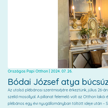
Országos Papi Otthon
|
2024. 07. 26.
Bódai József atya búcsúz
Az utolsó plébánosi szentmiséjére érkeztünk, július 26-án
szelíd mosollyal. A pillanat felemelő volt az Otthon lakó
plébános egy évi nyugállományban töltött ideje után –