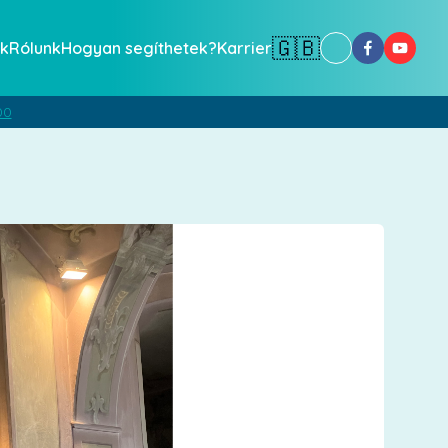
🇬🇧
k
Rólunk
Hogyan segíthetek?
Karrier
00