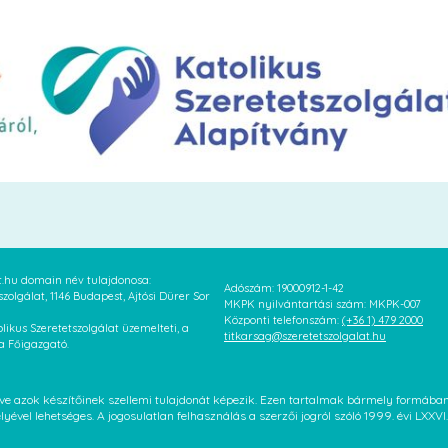
at.hu domain név tulajdonosa:
Adószám: 19000912-1-42
szolgálat, 1146 Budapest, Ajtósi Dürer Sor
MKPK nyilvántartási szám: MKPK-007
Központi telefonszám:
(+36 1) 479 2000
likus Szeretetszolgálat üzemelteti, a
titkarsag@szeretetszolgalat.hu
 a Főigazgató.
letve azok készítőinek szellemi tulajdonát képezik. Ezen tartalmak bármely formáb
élyével lehetséges. A jogosulatlan felhasználás a szerzői jogról szóló 1999. évi LX