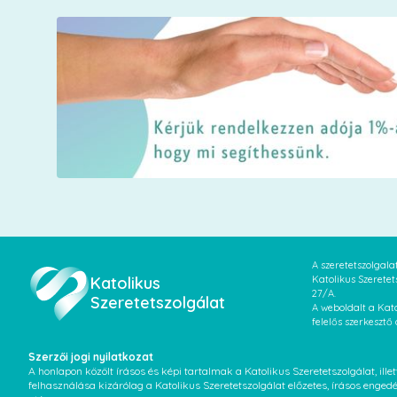
A szeretetszolgal
Katolikus
Katolikus Szeretet
27/A.
Szeretetszolgálat
A weboldalt a Kato
felelős szerkesztő
Szerzői jogi nyilatkozat
A honlapon közölt írásos és képi tartalmak a Katolikus Szeretetszolgálat, il
felhasználása kizárólag a Katolikus Szeretetszolgálat előzetes, írásos enged