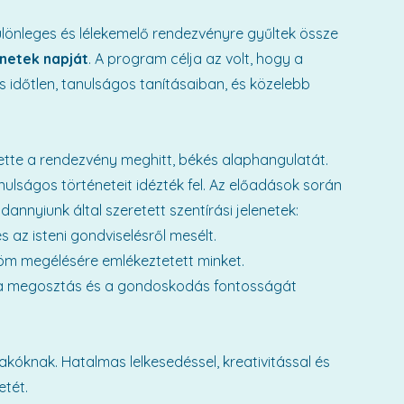
lönleges és lélekemelő rendezvényre gyűltek össze
énetek napját
. A program célja az volt, hogy a
s időtlen, tanulságos tanításaiban, és közelebb
tte a rendezvény meghitt, békés alaphangulatát.
nulságos történeteit idézték fel. Az előadások során
ndannyiunk által szeretett szentírási jelenetek:
 az isteni gondviselésről mesélt.
röm megélésére emlékeztetett minket.
 a megosztás és a gondoskodás fontosságát
akóknak. Hatalmas lelkesedéssel, kreativitással és
etét.