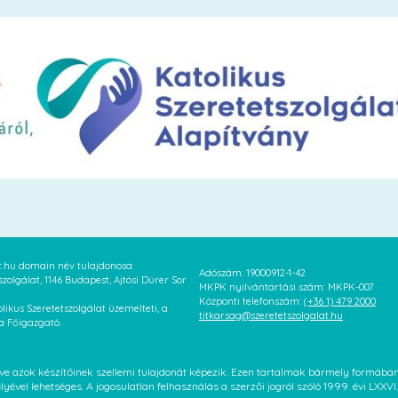
at.hu domain név tulajdonosa:
Adószám: 19000912-1-42
szolgálat, 1146 Budapest, Ajtósi Dürer Sor
MKPK nyilvántartási szám: MKPK-007
Központi telefonszám:
(+36 1) 479 2000
likus Szeretetszolgálat üzemelteti, a
titkarsag@szeretetszolgalat.hu
 a Főigazgató.
letve azok készítőinek szellemi tulajdonát képezik. Ezen tartalmak bármely formáb
élyével lehetséges. A jogosulatlan felhasználás a szerzői jogról szóló 1999. évi LX