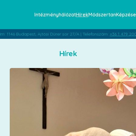
Intézményhálózat
Hírek
Módszertan
Képzése
ím: 1146 Budapest, Ajtósi Dürer sor 27/A | Telefonszám:
+36 1 479 20
Hírek