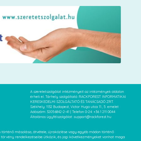
A szeretetszolgálat intézményeit az intézmények oldalon
érheti el. Tárhely szolgáltató: RACKFOREST INFORMATIKAI
KERESKEDELMI SZOLGÁLTATÓ ÉS TANÁCSADÓ ZRT.
Székhely: 1132 Budapest, Victor Hugo utca 11., 5. emelet
Adószám: 32056842-2-41 | Telefon 0-24: +36 1 211 0044
Általános ügyfélszolgálat: support@rackforest.hu
an történő másolása, átvétele, újraközlése vagy egyéb módon történő
XVI. törvény rendelkezéseibe ütközik, és jogi következményeket vonhat maga