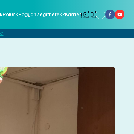
🇬🇧
k
Rólunk
Hogyan segíthetek?
Karrier
00