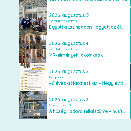
2026. augusztus 5.
Zárdakert Otthon
Együtt a „színpadon”, együtt az élményekért 🎭✨
2026. augusztus 4.
Zárdakert Otthon
VR-élmények lakóinknak
2026. augusztus 3.
Központi hírek
40 éves a Názáret Ház – Négy évtized szeretetben és gondoskodásban
2026. augusztus 3.
Szent Lajos Otthon
A hőségriadóra felkészülve – hűsítő fejlesztések a Szent Lajos Otthonban