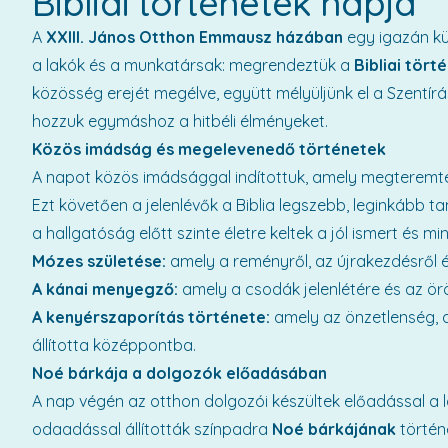
Bibliai történetek napja
A
XXIII. János Otthon Emmausz házában
egy igazán kü
a lakók és a munkatársak: megrendeztük a
Bibliai tört
közösség erejét megélve, együtt mélyüljünk el a Szentírá
hozzuk egymáshoz a hitbéli élményeket.
Közös imádság és megelevenedő történetek
A napot közös imádsággal indítottuk, amely megteremte
Ezt követően a jelenlévők a Biblia legszebb, leginkább ta
a hallgatóság előtt szinte életre keltek a jól ismert és mi
Mózes születése:
amely a reményről, az újrakezdésről és
A kánai menyegző:
amely a csodák jelenlétére és az ö
A kenyérszaporítás története:
amely az önzetlenség,
állította középpontba.
Noé bárkája a dolgozók előadásában
A nap végén az otthon dolgozói készültek előadással a l
odaadással állították színpadra
Noé bárkájának
történ