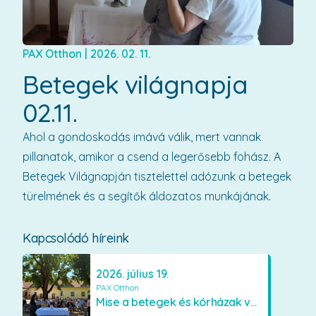
PAX Otthon
|
2026. 02. 11.
Betegek világnapja
02.11.
Ahol a gondoskodás imává válik, mert vannak
pillanatok, amikor a csend a legerősebb fohász. A
Betegek Világnapján tisztelettel adózunk a betegek
türelmének és a segítők áldozatos munkájának.
Kapcsolódó híreink
2026. július 19.
PAX Otthon
Mise a betegek és kórházak védőszentjének emlékére