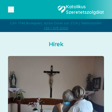
Katolikus
Szeretetszolgálat
Cím: 1146 Budapest, Ajtósi Dürer sor 27/A | Telefonszám:
+36 1 479 2000
Hírek