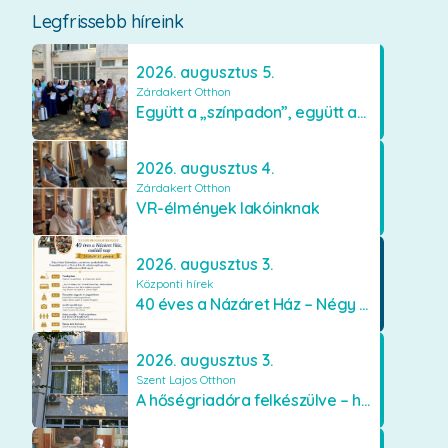
Legfrissebb híreink
2026. augusztus 5.
Zárdakert Otthon
Együtt a „színpadon”, együtt az élményekért 🎭✨
2026. augusztus 4.
Zárdakert Otthon
VR-élmények lakóinknak
2026. augusztus 3.
Központi hírek
40 éves a Názáret Ház – Négy évtized szeretetben és gondoskodásban
2026. augusztus 3.
Szent Lajos Otthon
A hőségriadóra felkészülve – hűsítő fejlesztések a Szent Lajos Otthonban