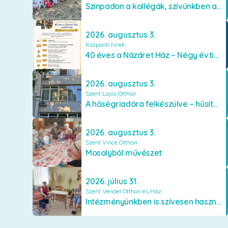
Színpadon a kollégák, szívünkben a lakók
2026. augusztus 3.
Központi hírek
40 éves a Názáret Ház – Négy évtized szeretetben és gondoskodásban
2026. augusztus 3.
Szent Lajos Otthon
A hőségriadóra felkészülve – hűsítő fejlesztések a Szent Lajos Otthonban
2026. augusztus 3.
Szent Vince Otthon
Mosolyból művészet
2026. július 31.
Szent Vendel Otthon és Ház
Intézményünkben is szívesen használják a VR szemüveget