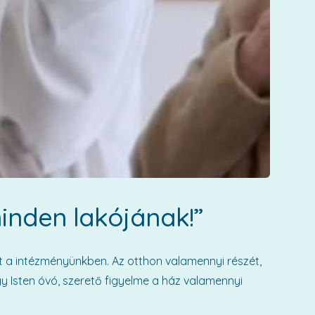
inden lakójának!”
t a intézményünkben. Az otthon valamennyi részét,
gy Isten óvó, szerető figyelme a ház valamennyi