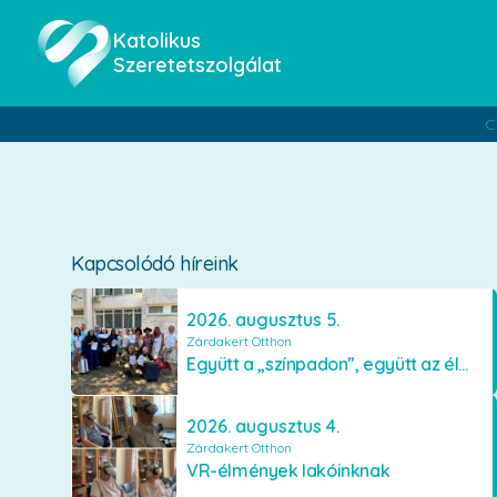
Katolikus
Szeretetszolgálat
C
Kapcsolódó híreink
2026. augusztus 5.
Zárdakert Otthon
Együtt a „színpadon”, együtt az élményekért 🎭✨
2026. augusztus 4.
Zárdakert Otthon
VR-élmények lakóinknak