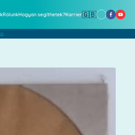
🇬🇧
k
Rólunk
Hogyan segíthetek?
Karrier
00