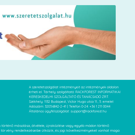
A szeretetszolgálat intézményeit az intézmények oldalon
érheti el. Tárhely szolgáltató: RACKFOREST INFORMATIKAI
KERESKEDELMI SZOLGÁLTATÓ ÉS TANÁCSADÓ ZRT.
Székhely: 1132 Budapest, Victor Hugo utca 11., 5. emelet
Adószám: 32056842-2-41 | Telefon 0-24: +36 1 211 0044
Általános ügyfélszolgálat: support@rackforest.hu
an történő másolása, átvétele, újraközlése vagy egyéb módon történő
XVI. törvény rendelkezéseibe ütközik, és jogi következményeket vonhat maga