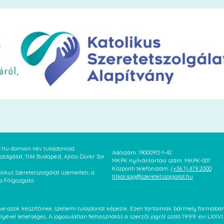
at.hu domain név tulajdonosa:
Adószám: 19000912-1-42
szolgálat, 1146 Budapest, Ajtósi Dürer Sor
MKPK nyilvántartási szám: MKPK-007
Központi telefonszám:
(+36 1) 479 2000
likus Szeretetszolgálat üzemelteti, a
titkarsag@szeretetszolgalat.hu
 a Főigazgató.
letve azok készítőinek szellemi tulajdonát képezik. Ezen tartalmak bármely formáb
élyével lehetséges. A jogosulatlan felhasználás a szerzői jogról szóló 1999. évi LX