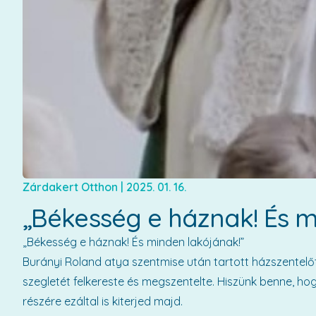
Zárdakert Otthon
|
2025. 01. 16.
„Békesség e háznak! És m
„Békesség e háznak! És minden lakójának!”
Burányi Roland atya szentmise után tartott házszentelő
szegletét felkereste és megszentelte. Hiszünk benne, ho
részére ezáltal is kiterjed majd.