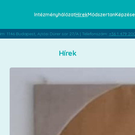
Intézményhálózat
Hírek
Módszertan
Képzése
ím: 1146 Budapest, Ajtósi Dürer sor 27/A | Telefonszám:
+36 1 479 20
Hírek