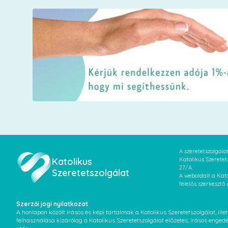
A szeretetszolgal
Katolikus
Katolikus Szeretet
27/A.
Szeretetszolgálat
A weboldalt a Kato
felelős szerkesztő
Szerzői jogi nyilatkozat
A honlapon közölt írásos és képi tartalmak a Katolikus Szeretetszolgálat, il
felhasználása kizárólag a Katolikus Szeretetszolgálat előzetes, írásos enged