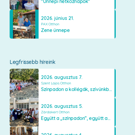
"Ünnepi hétköznapok"
2026. június 21.
PAX Otthon
Zene ünnepe
Legfrissebb híreink
2026. augusztus 7.
Szent Lajos Otthon
Színpadon a kollégák, szívünkben a lakók
2026. augusztus 5.
Zárdakert Otthon
Együtt a „színpadon”, együtt az élményekért 🎭✨