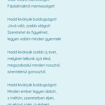
Fájdalmaktól mentességet!
Hadd kívánjak boldogságot!
Jóvá váló, szebb világot!
Szeretetet és figyelmet,
legyen vidám minden gyermek!
Hadd kívánjak szebb új évet,
melyben lelkünk újjá éled,
megszabadul minden rossztól,
istentelenül gonosztól.
Hadd kívánjak boldogságot!
Minden ember legyen áldott,
s méltón, szeretetben éljen,
az eljövő szép, új évben!