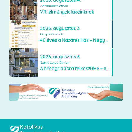
2026. augusztus 4.
Zárdakert Otthon
VR-élmények lakóinknak
2026. augusztus 3.
Központi hírek
40 éves a Názáret Ház – Négy évtized szeretetben és gondoskodásban
2026. augusztus 3.
Szent Lajos Otthon
A hőségriadóra felkészülve – hűsítő fejlesztések a Szent Lajos Otthonban
Katolikus