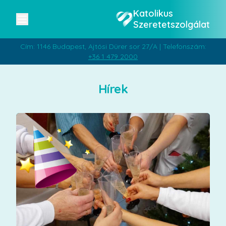
Katolikus
Szeretetszolgálat
Cím: 1146 Budapest, Ajtósi Dürer sor 27/A | Telefonszám:
+36 1 479 2000
Hírek