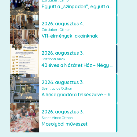
Zárdakert Otthon
Együtt a „színpadon”, együtt az élményekért 🎭✨
2026. augusztus 4.
Zárdakert Otthon
VR-élmények lakóinknak
2026. augusztus 3.
Központi hírek
40 éves a Názáret Ház – Négy évtized szeretetben és gondoskodásban
2026. augusztus 3.
Szent Lajos Otthon
A hőségriadóra felkészülve – hűsítő fejlesztések a Szent Lajos Otthonban
2026. augusztus 3.
Szent Vince Otthon
Mosolyból művészet