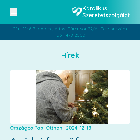
Katolikus
Szeretetszolgálat
Cím: 1146 Budapest, Ajtósi Dürer sor 27/A | Telefonszám:
+36 1 479 2000
Hírek
Országos Papi Otthon
|
2024. 12. 18.