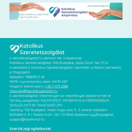
Katolikus
Szeretetszolgálat
A szeretetszolgalat.hu domain név tulajdonosa:
Katolikus Szeretetszolgálat, 1146 Budapest, Ajtósi Dürer Sor 27/A.
A weboldalt a Katolikus Szeretetszolgálat üzemelteti, a felelős szerkesztő
a Főigazgató.
Adószám: 19000912-1-42
MKPK nyilvántartási szám: MKPK-007
Központi telefonszám:
(+36 1) 479 2000
titkarsag@szeretetszolgalat.hu
A szeretetszolgálat intézményeit az intézmények oldalon érheti el.
Tárhely szolgáltató: RACKFOREST INFORMATIKAI KERESKEDELMI
SZOLGÁLTATÓ ÉS TANÁCSADÓ ZRT.
Székhely: 1132 Budapest, Victor Hugo utca 11., 5. emelet Adószám:
32056842-2-41 | Telefon 0-24: +36 1 211 0044 Általános ügyfélszolgálat:
support@rackforest.hu
Szerzői jogi nyilatkozat