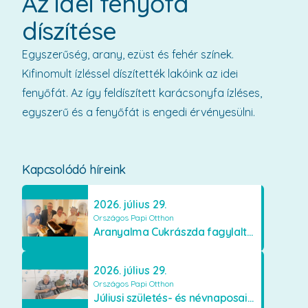
Az idei fenyőfa
díszítése
Egyszerűség, arany, ezüst és fehér színek.
Kifinomult ízléssel díszítették lakóink az idei
fenyőfát. Az így feldíszített karácsonyfa ízléses,
egyszerű és a fenyőfát is engedi érvényesülni.
Kapcsolódó híreink
2026. július 29.
Országos Papi Otthon
Aranyalma Cukrászda fagylaltos meglepetés
2026. július 29.
Országos Papi Otthon
Júliusi születés- és névnaposaink