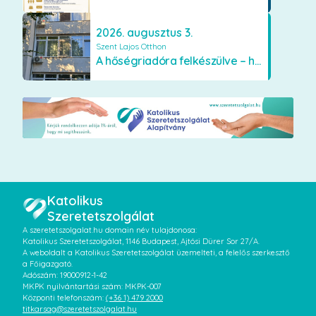
2026. augusztus 3.
Szent Lajos Otthon
A hőségriadóra felkészülve – hűsítő fejlesztések a Szent Lajos Otthonban
Katolikus
Szeretetszolgálat
A szeretetszolgalat.hu domain név tulajdonosa:
Katolikus Szeretetszolgálat, 1146 Budapest, Ajtósi Dürer Sor 27/A.
A weboldalt a Katolikus Szeretetszolgálat üzemelteti, a felelős szerkesztő
a Főigazgató.
Adószám: 19000912-1-42
MKPK nyilvántartási szám: MKPK-007
Központi telefonszám:
(+36 1) 479 2000
titkarsag@szeretetszolgalat.hu