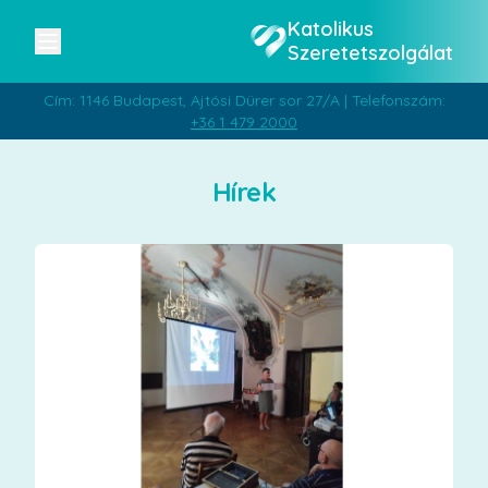
Katolikus
Szeretetszolgálat
Cím: 1146 Budapest, Ajtósi Dürer sor 27/A | Telefonszám:
+36 1 479 2000
Hírek