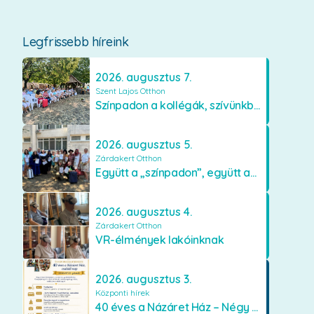
Legfrissebb híreink
2026. augusztus 7.
Szent Lajos Otthon
Színpadon a kollégák, szívünkben a lakók
2026. augusztus 5.
Zárdakert Otthon
Együtt a „színpadon”, együtt az élményekért 🎭✨
2026. augusztus 4.
Zárdakert Otthon
VR-élmények lakóinknak
2026. augusztus 3.
Központi hírek
40 éves a Názáret Ház – Négy évtized szeretetben és gondoskodásban