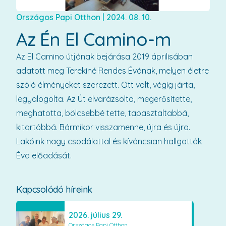
Országos Papi Otthon
|
2024. 08. 10.
Az Én El Camino-m
Az El Camino útjának bejárása 2019 áprilisában
adatott meg Terekiné Rendes Évának, melyen életre
szóló élményeket szerezett. Ott volt, végig járta,
legyalogolta. Az Út elvarázsolta, megerősítette,
meghatotta, bölcsebbé tette, tapasztaltabbá,
kitartóbbá. Bármikor visszamenne, újra és újra.
Lakóink nagy csodálattal és kíváncsian hallgatták
Éva előadását.
Kapcsolódó híreink
2026. július 29.
Országos Papi Otthon