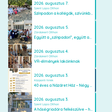
2026. augusztus 7.
Szent Lajos Otthon
Színpadon a kollégák, szívünkben a lakók
2026. augusztus 5.
Zárdakert Otthon
Együtt a „színpadon”, együtt az élményekért 🎭✨
2026. augusztus 4.
Zárdakert Otthon
VR-élmények lakóinknak
2026. augusztus 3.
Központi hírek
40 éves a Názáret Ház – Négy évtized szeretetben és gondoskodásban
2026. augusztus 3.
Szent Lajos Otthon
A hőségriadóra felkészülve – hűsítő fejlesztések a Szent Lajos Otthonban