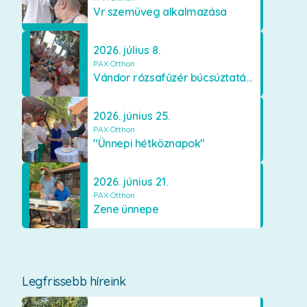
Vr szemüveg alkalmazása
2026. július 8.
PAX Otthon
Vándor rózsafűzér búcsúztatása
2026. június 25.
PAX Otthon
"Ünnepi hétköznapok"
2026. június 21.
PAX Otthon
Zene ünnepe
Legfrissebb híreink