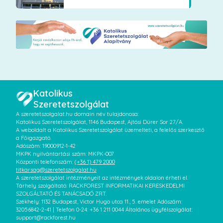
Katolikus
Szeretetszolgálat
A szeretetszolgalat.hu domain név tulajdonosa:
Katolikus Szeretetszolgálat, 1146 Budapest, Ajtósi Dürer Sor 27/A.
A weboldalt a Katolikus Szeretetszolgálat üzemelteti, a felelős szerkesztő
a Főigazgató.
Adószám: 19000912-1-42
MKPK nyilvántartási szám: MKPK-007
Központi telefonszám:
(+36 1) 479 2000
titkarsag@szeretetszolgalat.hu
A szeretetszolgálat intézményeit az intézmények oldalon érheti el.
Tárhely szolgáltató: RACKFOREST INFORMATIKAI KERESKEDELMI
SZOLGÁLTATÓ ÉS TANÁCSADÓ ZRT.
Székhely: 1132 Budapest, Victor Hugo utca 11., 5. emelet Adószám:
32056842-2-41 | Telefon 0-24: +36 1 211 0044 Általános ügyfélszolgálat:
support@rackforest.hu