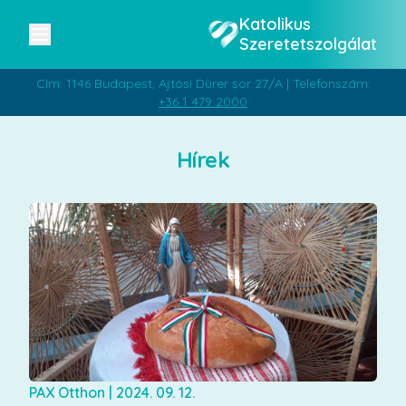
Katolikus
Szeretetszolgálat
Cím: 1146 Budapest, Ajtósi Dürer sor 27/A | Telefonszám:
+36 1 479 2000
Hírek
PAX Otthon
|
2024. 09. 12.