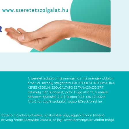
A szeretetszolgálat intézményeit az intézmények oldalon
érheti el. Tárhely szolgáltató: RACKFOREST INFORMATIKAI
KERESKEDELMI SZOLGÁLTATÓ ÉS TANÁCSADÓ ZRT.
Székhely: 1132 Budapest, Victor Hugo utca 11., 5. emelet
Adószám: 32056842-2-41 | Telefon 0-24: +36 1 211 0044
Általános ügyfélszolgálat: support@rackforest.hu
an történő másolása, átvétele, újraközlése vagy egyéb módon történő
XVI. törvény rendelkezéseibe ütközik, és jogi következményeket vonhat maga