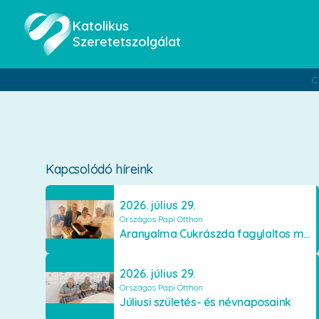
Katolikus
Szeretetszolgálat
C
Kapcsolódó híreink
2026. július 29.
Országos Papi Otthon
Aranyalma Cukrászda fagylaltos meglepetés
2026. július 29.
Országos Papi Otthon
Júliusi születés- és névnaposaink