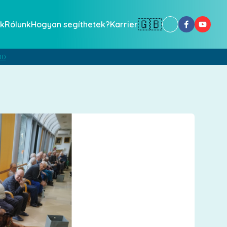
🇬🇧
k
Rólunk
Hogyan segíthetek?
Karrier
00