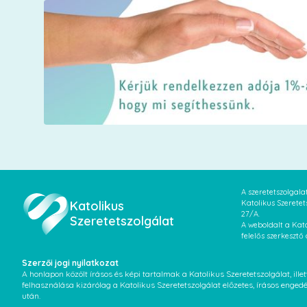
A szeretetszolgal
Katolikus
Katolikus Szeretet
27/A.
Szeretetszolgálat
A weboldalt a Kato
felelős szerkesztő
Szerzői jogi nyilatkozat
A honlapon közölt írásos és képi tartalmak a Katolikus Szeretetszolgálat, il
felhasználása kizárólag a Katolikus Szeretetszolgálat előzetes, írásos enged
után.