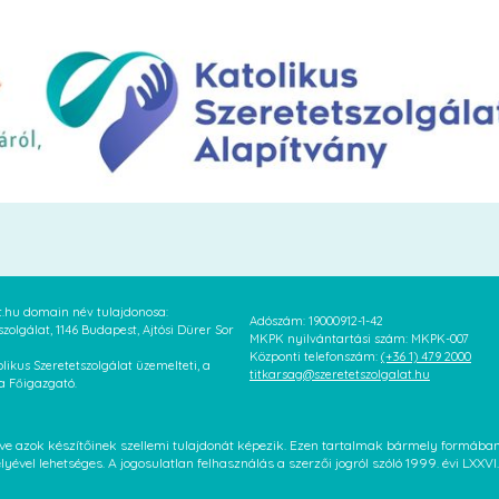
at.hu domain név tulajdonosa:
Adószám: 19000912-1-42
szolgálat, 1146 Budapest, Ajtósi Dürer Sor
MKPK nyilvántartási szám: MKPK-007
Központi telefonszám:
(+36 1) 479 2000
likus Szeretetszolgálat üzemelteti, a
titkarsag@szeretetszolgalat.hu
 a Főigazgató.
letve azok készítőinek szellemi tulajdonát képezik. Ezen tartalmak bármely formáb
élyével lehetséges. A jogosulatlan felhasználás a szerzői jogról szóló 1999. évi LX