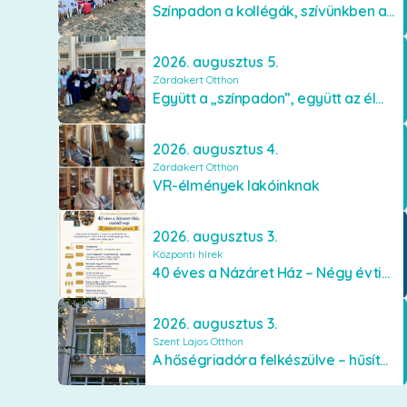
Színpadon a kollégák, szívünkben a lakók
2026. augusztus 5.
Zárdakert Otthon
Együtt a „színpadon”, együtt az élményekért 🎭✨
2026. augusztus 4.
Zárdakert Otthon
VR-élmények lakóinknak
2026. augusztus 3.
Központi hírek
40 éves a Názáret Ház – Négy évtized szeretetben és gondoskodásban
2026. augusztus 3.
Szent Lajos Otthon
A hőségriadóra felkészülve – hűsítő fejlesztések a Szent Lajos Otthonban