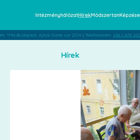
Intézményhálózat
Hírek
Módszertan
Képzése
ím: 1146 Budapest, Ajtósi Dürer sor 27/A | Telefonszám:
+36 1 479 20
Hírek