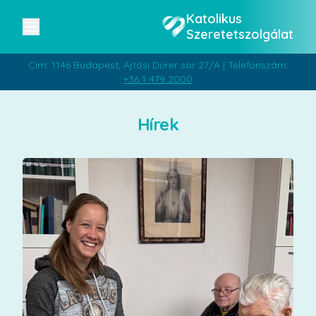
Katolikus
Szeretetszolgálat
Cím: 1146 Budapest, Ajtósi Dürer sor 27/A | Telefonszám:
+36 1 479 2000
Hírek