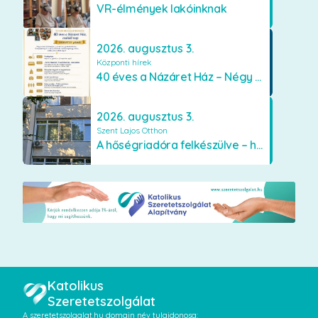
VR-élmények lakóinknak
2026. augusztus 3.
Központi hírek
40 éves a Názáret Ház – Négy évtized szeretetben és gondoskodásban
2026. augusztus 3.
Szent Lajos Otthon
A hőségriadóra felkészülve – hűsítő fejlesztések a Szent Lajos Otthonban
Katolikus
Szeretetszolgálat
A szeretetszolgalat.hu domain név tulajdonosa: