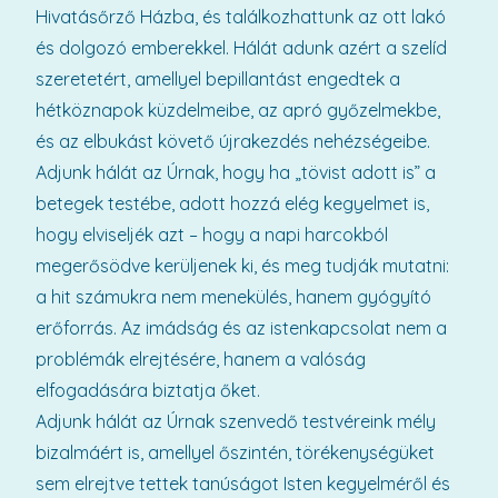
Hivatásőrző Házba, és találkozhattunk az ott lakó
és dolgozó emberekkel. Hálát adunk azért a szelíd
szeretetért, amellyel bepillantást engedtek a
hétköznapok küzdelmeibe, az apró győzelmekbe,
és az elbukást követő újrakezdés nehézségeibe.
Adjunk hálát az Úrnak, hogy ha „tövist adott is” a
betegek testébe, adott hozzá elég kegyelmet is,
hogy elviseljék azt – hogy a napi harcokból
megerősödve kerüljenek ki, és meg tudják mutatni:
a hit számukra nem menekülés, hanem gyógyító
erőforrás. Az imádság és az istenkapcsolat nem a
problémák elrejtésére, hanem a valóság
elfogadására biztatja őket.
Adjunk hálát az Úrnak szenvedő testvéreink mély
bizalmáért is, amellyel őszintén, törékenységüket
sem elrejtve tettek tanúságot Isten kegyelméről és