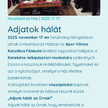
Hivatásőrző Ház
|
2025. 11. 17.
Adjatok hálát
2025. november 17-én
tanulmányi látogatáson
jártak a Hivatásőrző Házban az
Apor Vilmos
Katolikus Főiskola
levelező tagozatos hallgatói, a
Katekéta–lelkipásztori munkatárs
szakirányról.
Ezúton is köszönjük érdeklődésüket, figyelmüket és
azt a nyitottságot, amellyel a Ház életébe
betekintettek.
A látogatást követően
visszajelzést
kaptunk,
amelyet örömmel és hálával teszünk közzé.
„Adjunk hálát az Úrnak!”
Adjunk hálát az Úrnak, hogy elmehettünk a