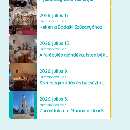
2026. július 17.
Hivatásőrző Ház
Kéken a Bodajki Szűzanyához
2026. július 15.
Hivatásőrző Ház
A felépülés ajándéka: Isten békéje és a boldogság
2026. július 9.
Hivatásőrző Ház
Szentségimádás és búcsúztató a Hivatásőrző Házban
2026. július 3.
Hivatásőrző Ház
Zarándoklat a Márianosztrai Szűzanyához