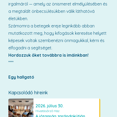
irgalmáról — amely az önismeret elmélyülésében és
a megtalált önbecsülésükben válik láthatóvá
életükben.
Számomra a betegek ereje leginkább abban
mutatkozott meg, hogy kifogások keresése helyett
képesek voltak szembenézni önmagukkal, kérni és
elfogadni a segítséget.
Hordozzuk őket továbbra is imáinkban!
****
Egy hallgató
Kapcsolódó híreink
2026. július 30.
Hivatásőrző Ház
A józanság zarándokútján