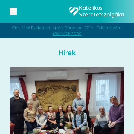
Katolikus
Szeretetszolgálat
Cím: 1146 Budapest, Ajtósi Dürer sor 27/A | Telefonszám:
+36 1 479 2000
Hírek