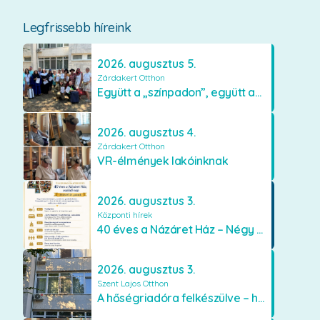
Legfrissebb híreink
2026. augusztus 5.
Zárdakert Otthon
Együtt a „színpadon”, együtt az élményekért 🎭✨
2026. augusztus 4.
Zárdakert Otthon
VR-élmények lakóinknak
2026. augusztus 3.
Központi hírek
40 éves a Názáret Ház – Négy évtized szeretetben és gondoskodásban
2026. augusztus 3.
Szent Lajos Otthon
A hőségriadóra felkészülve – hűsítő fejlesztések a Szent Lajos Otthonban