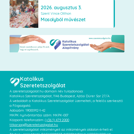
2026. augusztus 3.
Szent Vince Otthon
Mosolyból művészet
Katolikus
Szeretetszolgálat
A szeretetszolgalat.hu domain név tulajdonosa:
Katolikus Szeretetszolgálat, 1146 Budapest, Ajtósi Dürer Sor 27/A.
A weboldalt a Katolikus Szeretetszolgálat üzemelteti, a felelős szerkesztő
a Főigazgató.
Adószám: 19000912-1-42
MKPK nyilvántartási szám: MKPK-007
Központi telefonszám:
(+36 1) 479 2000
titkarsag@szeretetszolgalat.hu
A szeretetszolgálat intézményeit az intézmények oldalon érheti el.