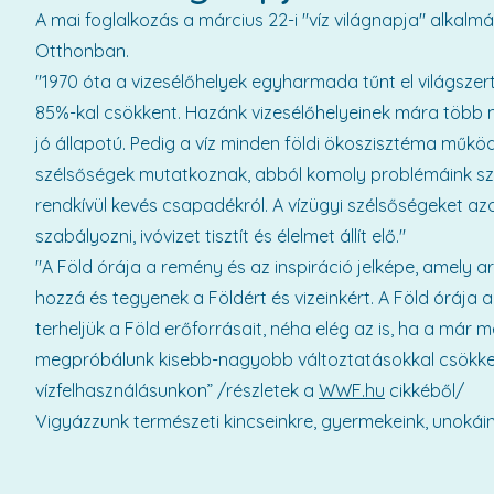
A mai foglalkozás a március 22-i "víz világnapja" alkalmá
Otthonban.
"1970 óta a vizesélőhelyek egyharmada tűnt el világsze
85%-kal csökkent. Hazánk vizesélőhelyeinek mára több m
jó állapotú. Pedig a víz minden földi ökoszisztéma műkö
szélsőségek mutatkoznak, abból komoly problémáink szá
rendkívül kevés csapadékról. A vízügyi szélsőségeket az
szabályozni, ivóvizet tisztít és élelmet állít elő."
"A Föld órája a remény és az inspiráció jelképe, amely 
hozzá és tegyenek a Földért és vizeinkért. A Föld órája a
terheljük a Föld erőforrásait, néha elég az is, ha a már 
megpróbálunk kisebb-nagyobb változtatásokkal csökken
vízfelhasználásunkon” /részletek a
WWF.hu
cikkéből/
Vigyázzunk természeti kincseinkre, gyermekeink, unokáink 