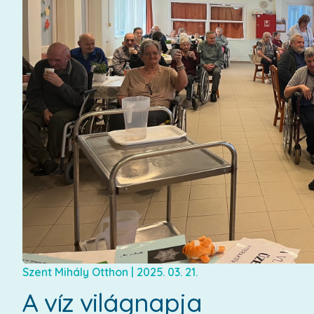
Szent Mihály Otthon
|
2025. 03. 21.
A víz világnapja