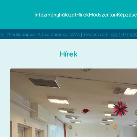
Intézményhálózat
Hírek
Módszertan
Képzése
ím: 1146 Budapest, Ajtósi Dürer sor 27/A | Telefonszám:
+36 1 479 20
Hírek