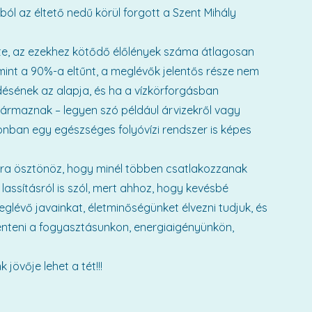
ból az éltető nedű körül forgott a Szent Mihály
rte, az ezekhez kötődő élőlények száma átlagosan
int a 90%-a eltűnt, a meglévők jelentős része nem
désének az alapja, és ha a vízkörforgásban
rmaznak – legyen szó például árvizekről vagy
onban egy egészséges folyóvízi rendszer is képes
arra ösztönöz, hogy minél többen csatlakozzanak
 lassításról is szól, mert ahhoz, hogy kevésbé
meglévő javainkat, életminőségünket élvezni tudjuk, és
teni a fogyasztásunkon, energiaigényünkön,
jövője lehet a tét!!!