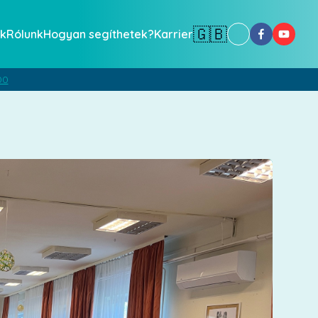
🇬🇧
k
Rólunk
Hogyan segíthetek?
Karrier
00