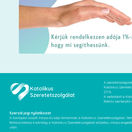
A szeretetszolgal
Katolikus
Katolikus Szeretet
27/A.
Szeretetszolgálat
A weboldalt a Kato
felelős szerkesztő
Szerzői jogi nyilatkozat
A honlapon közölt írásos és képi tartalmak a Katolikus Szeretetszolgálat, il
felhasználása kizárólag a Katolikus Szeretetszolgálat előzetes, írásos enged
után.