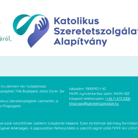
at.hu domain név tulajdonosa:
Adószám: 19000912-1-42
szolgálat, 1146 Budapest, Ajtósi Dürer Sor
MKPK nyilvántartási szám: MKPK-007
Központi telefonszám:
(+36 1) 479 2000
likus Szeretetszolgálat üzemelteti, a
titkarsag@szeretetszolgalat.hu
 a Főigazgató.
letve azok készítőinek szellemi tulajdonát képezik. Ezen tartalmak bármely formáb
élyével lehetséges. A jogosulatlan felhasználás a szerzői jogról szóló 1999. évi LX