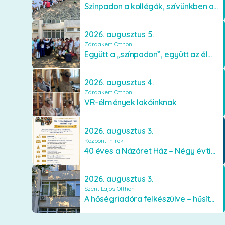
Színpadon a kollégák, szívünkben a lakók
2026. augusztus 5.
Zárdakert Otthon
Együtt a „színpadon”, együtt az élményekért 🎭✨
2026. augusztus 4.
Zárdakert Otthon
VR-élmények lakóinknak
2026. augusztus 3.
Központi hírek
40 éves a Názáret Ház – Négy évtized szeretetben és gondoskodásban
2026. augusztus 3.
Szent Lajos Otthon
A hőségriadóra felkészülve – hűsítő fejlesztések a Szent Lajos Otthonban