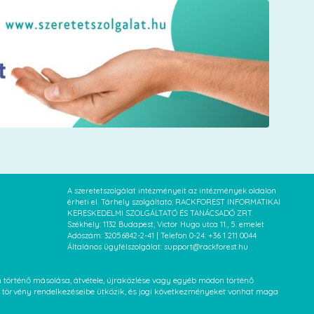
A szeretetszolgálat intézményeit az intézmények oldalon
érheti el. Tárhely szolgáltató: RACKFOREST INFORMATIKAI
KERESKEDELMI SZOLGÁLTATÓ ÉS TANÁCSADÓ ZRT.
Székhely: 1132 Budapest, Victor Hugo utca 11., 5. emelet
Adószám: 32056842-2-41 | Telefon 0-24: +36 1 211 0044
Általános ügyfélszolgálat: support@rackforest.hu
an történő másolása, átvétele, újraközlése vagy egyéb módon történő
XVI. törvény rendelkezéseibe ütközik, és jogi következményeket vonhat maga