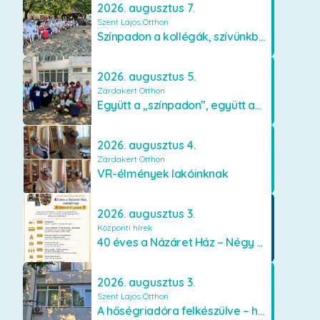
2026. augusztus 7.
Szent Lajos Otthon
Színpadon a kollégák, szívünkben a lakók
2026. augusztus 5.
Zárdakert Otthon
Együtt a „színpadon”, együtt az élményekért 🎭✨
2026. augusztus 4.
Zárdakert Otthon
VR-élmények lakóinknak
2026. augusztus 3.
Központi hírek
40 éves a Názáret Ház – Négy évtized szeretetben és gondoskodásban
2026. augusztus 3.
Szent Lajos Otthon
A hőségriadóra felkészülve – hűsítő fejlesztések a Szent Lajos Otthonban