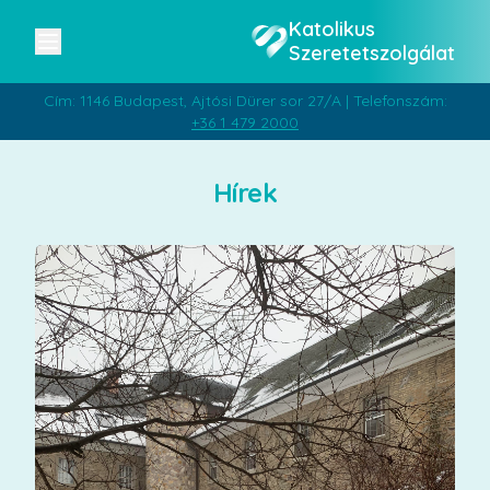
Katolikus
Szeretetszolgálat
Cím: 1146 Budapest, Ajtósi Dürer sor 27/A | Telefonszám:
+36 1 479 2000
Hírek