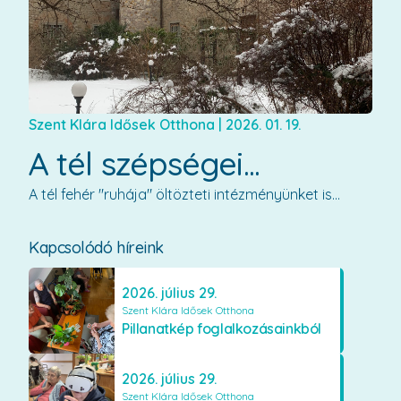
Szent Klára Idősek Otthona
|
2026. 01. 19.
A tél szépségei...
A tél fehér "ruhája" öltözteti intézményünket is...
Kapcsolódó híreink
2026. július 29.
Szent Klára Idősek Otthona
Pillanatkép foglalkozásainkból
2026. július 29.
Szent Klára Idősek Otthona