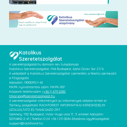
Katolikus
Szeretetszolgálat
A szeretetszolgalat.hu domain név tulajdonosa:
Katolikus Szeretetszolgálat, 1146 Budapest, Ajtósi Dürer Sor 27/A.
A weboldalt a Katolikus Szeretetszolgálat üzemelteti, a felelős szerkesztő
a Főigazgató.
Adószám: 19000912-1-42
MKPK nyilvántartási szám: MKPK-007
Központi telefonszám:
(+36 1) 479 2000
titkarsag@szeretetszolgalat.hu
A szeretetszolgálat intézményeit az intézmények oldalon érheti el.
Tárhely szolgáltató: RACKFOREST INFORMATIKAI KERESKEDELMI
SZOLGÁLTATÓ ÉS TANÁCSADÓ ZRT.
Székhely: 1132 Budapest, Victor Hugo utca 11., 5. emelet Adószám:
32056842-2-41 | Telefon 0-24: +36 1 211 0044 Általános ügyfélszolgálat:
support@rackforest.hu