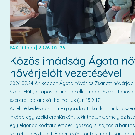
PAX Otthon
|
2026. 02. 26.
Közös imádság Ágota nőv
nővérjelölt vezetésével
2026.02.24-én kedden Ágota nővér és Zsanett nővérjelöl
Szent Mátyás apostol ünnepe alkalmából Szent János e
szeretet parancsát hallhattuk (Jn 15,9-17).
Az elmélkedés során mély gondolatokat kaptunk: a szere
inkább egy szelíd ajánlásként tekinthetünk, amely az I
egy elgondolkodtató emberi igazság is: sajnos a bántá
szeretet gesztusait. Éppen ezért fontos tudatosan töre