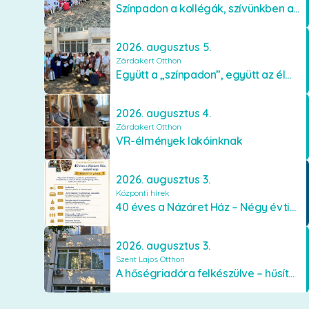
Színpadon a kollégák, szívünkben a lakók
2026. augusztus 5.
Zárdakert Otthon
Együtt a „színpadon”, együtt az élményekért 🎭✨
2026. augusztus 4.
Zárdakert Otthon
VR-élmények lakóinknak
2026. augusztus 3.
Központi hírek
40 éves a Názáret Ház – Négy évtized szeretetben és gondoskodásban
2026. augusztus 3.
Szent Lajos Otthon
A hőségriadóra felkészülve – hűsítő fejlesztések a Szent Lajos Otthonban