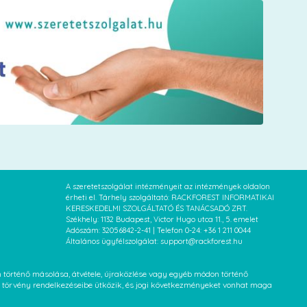
A szeretetszolgálat intézményeit az intézmények oldalon
érheti el. Tárhely szolgáltató: RACKFOREST INFORMATIKAI
KERESKEDELMI SZOLGÁLTATÓ ÉS TANÁCSADÓ ZRT.
Székhely: 1132 Budapest, Victor Hugo utca 11., 5. emelet
Adószám: 32056842-2-41 | Telefon 0-24: +36 1 211 0044
Általános ügyfélszolgálat: support@rackforest.hu
an történő másolása, átvétele, újraközlése vagy egyéb módon történő
XVI. törvény rendelkezéseibe ütközik, és jogi következményeket vonhat maga