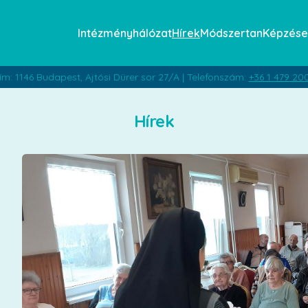
Intézményhálózat
Hírek
Módszertan
Képzése
ím: 1146 Budapest, Ajtósi Dürer sor 27/A | Telefonszám:
+36 1 479 20
Hírek