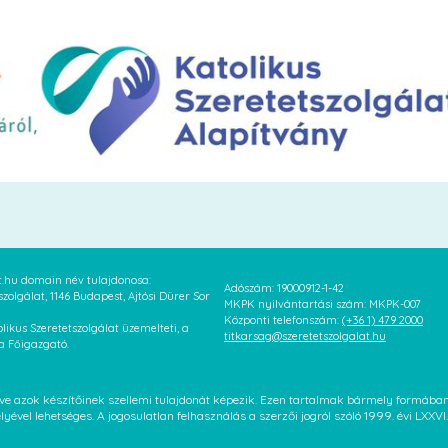
at.hu domain név tulajdonosa:
Adószám: 19000912-1-42
szolgálat, 1146 Budapest, Ajtósi Dürer Sor
MKPK nyilvántartási szám: MKPK-007
Központi telefonszám:
(+36 1) 479 2000
likus Szeretetszolgálat üzemelteti, a
titkarsag@szeretetszolgalat.hu
 a Főigazgató.
letve azok készítőinek szellemi tulajdonát képezik. Ezen tartalmak bármely formáb
élyével lehetséges. A jogosulatlan felhasználás a szerzői jogról szóló 1999. évi LX