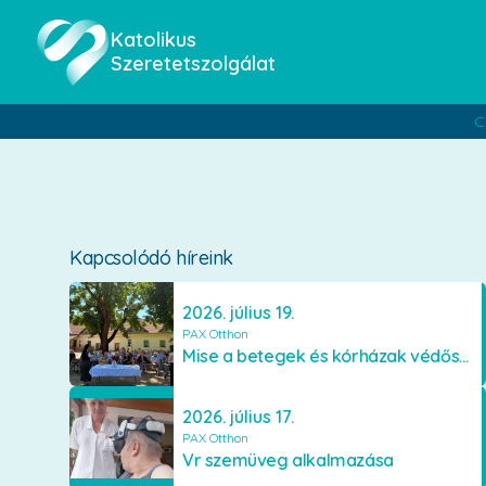
Katolikus
Szeretetszolgálat
C
Kapcsolódó híreink
2026. július 19.
PAX Otthon
Mise a betegek és kórházak védőszentjének emlékére
2026. július 17.
PAX Otthon
Vr szemüveg alkalmazása