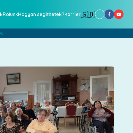
🇬🇧
k
Rólunk
Hogyan segíthetek?
Karrier
00