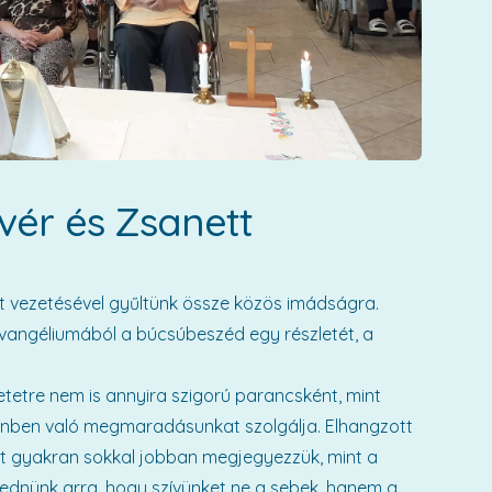
ér és Zsanett
t vezetésével gyűltünk össze közös imádságra.
vangéliumából a búcsúbeszéd egy részletét, a
tetre nem is annyira szigorú parancsként, mint
stenben való megmaradásunkat szolgálja. Elhangzott
st gyakran sokkal jobban megjegyezzük, mint a
kednünk arra, hogy szívünket ne a sebek, hanem a