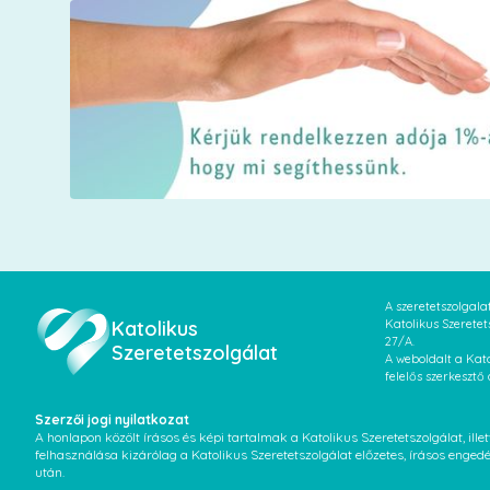
A szeretetszolgal
Katolikus
Katolikus Szeretet
27/A.
Szeretetszolgálat
A weboldalt a Kato
felelős szerkesztő
Szerzői jogi nyilatkozat
A honlapon közölt írásos és képi tartalmak a Katolikus Szeretetszolgálat, il
felhasználása kizárólag a Katolikus Szeretetszolgálat előzetes, írásos enged
után.