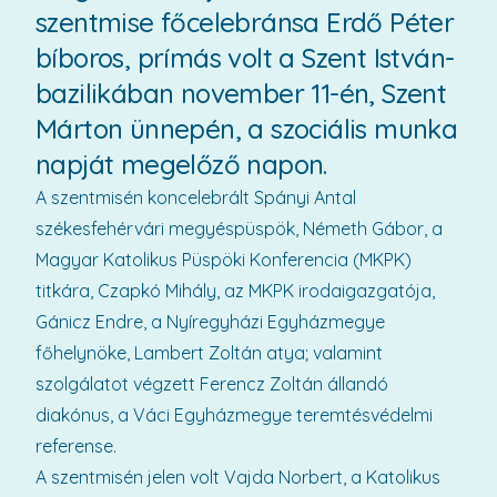
szentmise főcelebránsa Erdő Péter
bíboros, prímás volt a Szent István-
bazilikában november 11-én, Szent
Márton ünnepén, a szociális munka
napját megelőző napon.
A szentmisén koncelebrált Spányi Antal
székesfehérvári megyéspüspök, Németh Gábor, a
Magyar Katolikus Püspöki Konferencia (MKPK)
titkára, Czapkó Mihály, az MKPK irodaigazgatója,
Gánicz Endre, a Nyíregyházi Egyházmegye
főhelynöke, Lambert Zoltán atya; valamint
szolgálatot végzett Ferencz Zoltán állandó
diakónus, a Váci Egyházmegye teremtésvédelmi
referense.
A szentmisén jelen volt Vajda Norbert, a Katolikus