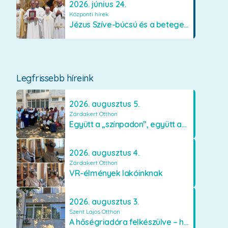
2026. június 24.
Központi hírek
Jézus Szíve-búcsú és a betegek kenetének közösségi kiszolgáltatása Mátraverebély-Szentkúton
Legfrissebb híreink
2026. augusztus 5.
Zárdakert Otthon
Együtt a „színpadon”, együtt az élményekért 🎭✨
2026. augusztus 4.
Zárdakert Otthon
VR-élmények lakóinknak
2026. augusztus 3.
Szent Lajos Otthon
A hőségriadóra felkészülve – hűsítő fejlesztések a Szent Lajos Otthonban