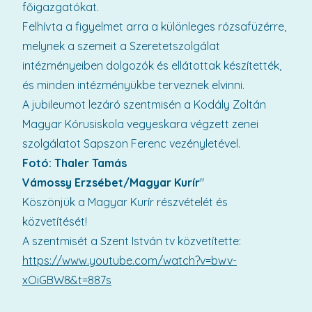
főigazgatókat.
Felhívta a figyelmet arra a különleges rózsafüzérre,
melynek a szemeit a Szeretetszolgálat
intézményeiben dolgozók és ellátottak készítették,
és minden intézményükbe terveznek elvinni.
A jubileumot lezáró szentmisén a Kodály Zoltán
Magyar Kórusiskola vegyeskara végzett zenei
szolgálatot Sapszon Ferenc vezényletével.
Fotó: Thaler Tamás
Vámossy Erzsébet/Magyar Kurír
"
Köszönjük a Magyar Kurír részvételét és
közvetítését!
A szentmisét a Szent István tv közvetítette:
https://www.youtube.com/watch?v=bwv-
xOiGBW8&t=887s