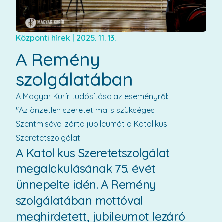
Központi hírek
|
2025. 11. 13.
A Remény
szolgálatában
A Magyar Kurír tudósítása az eseményről:
"Az önzetlen szeretet ma is szükséges –
Szentmisével zárta jubileumát a Katolikus
Szeretetszolgálat
A Katolikus Szeretetszolgálat
megalakulásának 75. évét
ünnepelte idén. A Remény
szolgálatában mottóval
meghirdetett, jubileumot lezáró