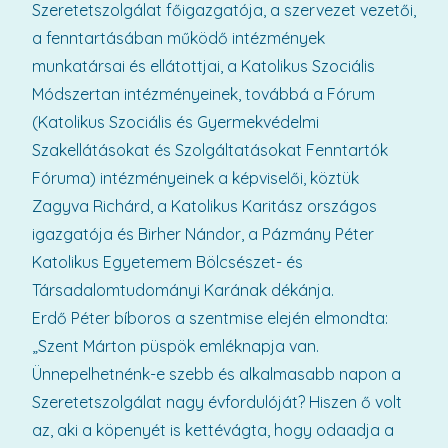
Szeretetszolgálat főigazgatója, a szervezet vezetői,
a fenntartásában működő intézmények
munkatársai és ellátottjai, a Katolikus Szociális
Módszertan intézményeinek, továbbá a Fórum
(Katolikus Szociális és Gyermekvédelmi
Szakellátásokat és Szolgáltatásokat Fenntartók
Fóruma) intézményeinek a képviselői, köztük
Zagyva Richárd, a Katolikus Karitász országos
igazgatója és Birher Nándor, a Pázmány Péter
Katolikus Egyetemem Bölcsészet- és
Társadalomtudományi Karának dékánja.
Erdő Péter bíboros a szentmise elején elmondta:
„Szent Márton püspök emléknapja van.
Ünnepelhetnénk-e szebb és alkalmasabb napon a
Szeretetszolgálat nagy évfordulóját? Hiszen ő volt
az, aki a köpenyét is kettévágta, hogy odaadja a