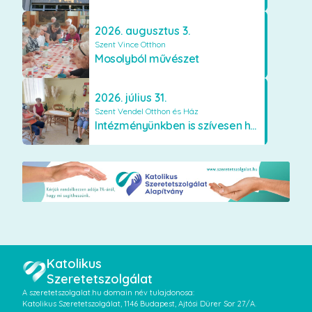
2026. augusztus 3.
Szent Vince Otthon
Mosolyból művészet
2026. július 31.
Szent Vendel Otthon és Ház
Intézményünkben is szívesen használják a VR szemüveget
Katolikus
Szeretetszolgálat
A szeretetszolgalat.hu domain név tulajdonosa:
Katolikus Szeretetszolgálat, 1146 Budapest, Ajtósi Dürer Sor 27/A.