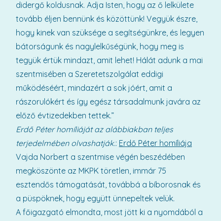
didergő koldusnak. Adja Isten, hogy az ő lelkülete
tovább éljen bennünk és közöttünk! Vegyük észre,
hogy kinek van szüksége a segítségünkre, és legyen
bátorságunk és nagylelkűségünk, hogy meg is
tegyük értük mindazt, amit lehet! Hálát adunk a mai
szentmisében a Szeretetszolgálat eddigi
működéséért, mindazért a sok jóért, amit a
rászorulókért és így egész társadalmunk javára az
előző évtizedekben tettek.”
Erdő Péter homíliáját az alábbiakban teljes
terjedelmében olvashatják.
:
Erdő Péter homíliája
Vajda Norbert a szentmise végén beszédében
megköszönte az MKPK töretlen, immár 75
esztendős támogatását, továbbá a bíborosnak és
a püspöknek, hogy együtt ünnepeltek velük.
A főigazgató elmondta, most jött ki a nyomdából a