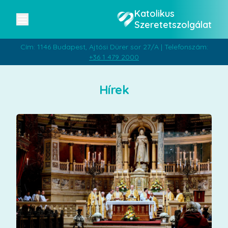
Katolikus
Szeretetszolgálat
Cím: 1146 Budapest, Ajtósi Dürer sor 27/A | Telefonszám:
+36 1 479 2000
Hírek