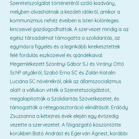
Szeretetszolgálat történetéről szóló kiadvány,
melyben olvashatnak a kezdeti időkről, amikor a
kommunizmus nehéz éveiben is Isten különleges
kincseivel gazdagodhattak. A szervezet mindig is az
egész társadalmat támogatta a szolidaritás, az
egymásra figyelés és a leginkább kirekesztettek
felé fordulás eszközeivel és ajándékaival.
Megemlékezett Szörényi Gábor SJ és Virányi Ottó
SchP atyákról, Szabó Erna SC és Zalán Katalin
Luciána SC nővérekről, akik az államszocializmus
alatt a vállukon vitték a Szeretetszolgálatot,
megalapították a Szolidaritás Szövetkezetet, és
támogatták a rétegpasztoráció elindítását. Erdődy
Zsuzsanna a kétezres évek elején egy évtizedig
vezette a szervezetet. A főigazgató köszöntötte
körükben Bató Andrást és Egervári Ágnest, korábbi