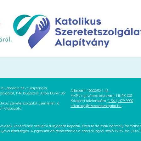
at.hu domain név tulajdonosa:
Adószám: 19000912-1-42
szolgálat, 1146 Budapest, Ajtósi Dürer Sor
MKPK nyilvántartási szám: MKPK-007
Központi telefonszám:
(+36 1) 479 2000
likus Szeretetszolgálat üzemelteti, a
titkarsag@szeretetszolgalat.hu
 a Főigazgató.
letve azok készítőinek szellemi tulajdonát képezik. Ezen tartalmak bármely formáb
élyével lehetséges. A jogosulatlan felhasználás a szerzői jogról szóló 1999. évi LX