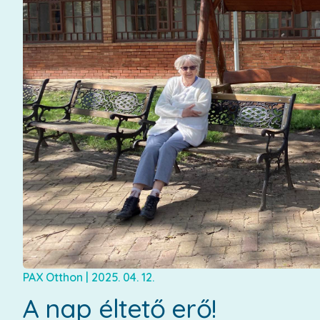
PAX Otthon
|
2025. 04. 12.
A nap éltető erő!