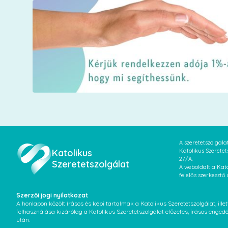
A szeretetszolgal
Katolikus
Katolikus Szeretet
27/A.
Szeretetszolgálat
A weboldalt a Kato
felelős szerkesztő
Szerzői jogi nyilatkozat
A honlapon közölt írásos és képi tartalmak a Katolikus Szeretetszolgálat, il
felhasználása kizárólag a Katolikus Szeretetszolgálat előzetes, írásos enged
után.