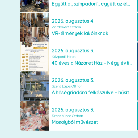
Együtt a „színpadon”, együtt az élményekért 🎭✨
2026. augusztus 4.
Zárdakert Otthon
VR-élmények lakóinknak
2026. augusztus 3.
Központi hírek
40 éves a Názáret Ház – Négy évtized szeretetben és gondoskodásban
2026. augusztus 3.
Szent Lajos Otthon
A hőségriadóra felkészülve – hűsítő fejlesztések a Szent Lajos Otthonban
2026. augusztus 3.
Szent Vince Otthon
Mosolyból művészet