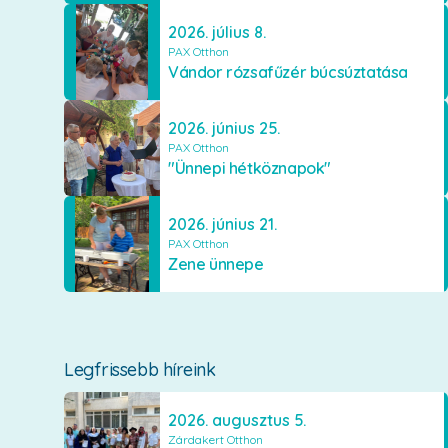
2026. július 8.
PAX Otthon
Vándor rózsafűzér búcsúztatása
2026. június 25.
PAX Otthon
"Ünnepi hétköznapok"
2026. június 21.
PAX Otthon
Zene ünnepe
Legfrissebb híreink
2026. augusztus 5.
Zárdakert Otthon