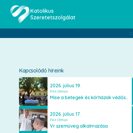
Katolikus
Szeretetszolgálat
C
Kapcsolódó híreink
2026. július 19.
PAX Otthon
Mise a betegek és kórházak védőszentjének emlékére
2026. július 17.
PAX Otthon
Vr szemüveg alkalmazása