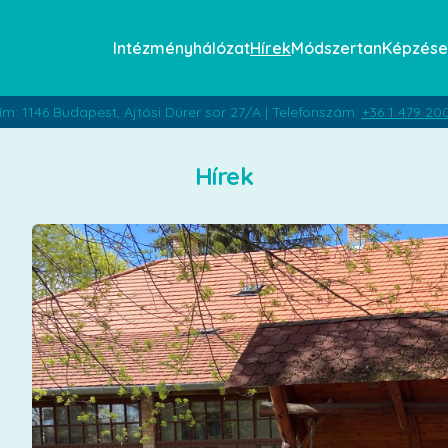
Intézményhálózat
Hírek
Módszertan
Képzése
ím: 1146 Budapest, Ajtósi Dürer sor 27/A | Telefonszám:
+36 1 479 20
Hírek