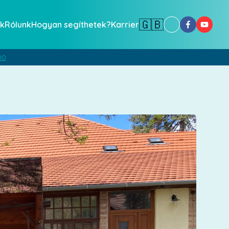
🇬🇧
k
Rólunk
Hogyan segíthetek?
Karrier
00