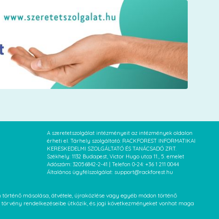
A szeretetszolgálat intézményeit az intézmények oldalon
érheti el. Tárhely szolgáltató: RACKFOREST INFORMATIKAI
KERESKEDELMI SZOLGÁLTATÓ ÉS TANÁCSADÓ ZRT.
Székhely: 1132 Budapest, Victor Hugo utca 11., 5. emelet
Adószám: 32056842-2-41 | Telefon 0-24: +36 1 211 0044
Általános ügyfélszolgálat: support@rackforest.hu
an történő másolása, átvétele, újraközlése vagy egyéb módon történő
XVI. törvény rendelkezéseibe ütközik, és jogi következményeket vonhat maga