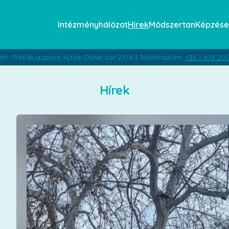
Intézményhálózat
Hírek
Módszertan
Képzése
ím: 1146 Budapest, Ajtósi Dürer sor 27/A | Telefonszám:
+36 1 479 20
Hírek