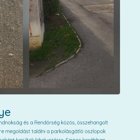
ye
ndnokság és a Rendőrség közös, összehangolt
re megoldást találni a parkolásgátló oszlopok