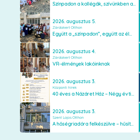
Színpadon a kollégák, szívünkben a lakók
2026. augusztus 5.
Zárdakert Otthon
Együtt a „színpadon”, együtt az élményekért 🎭✨
2026. augusztus 4.
Zárdakert Otthon
VR-élmények lakóinknak
2026. augusztus 3.
Központi hírek
40 éves a Názáret Ház – Négy évtized szeretetben és gondoskodásban
2026. augusztus 3.
Szent Lajos Otthon
A hőségriadóra felkészülve – hűsítő fejlesztések a Szent Lajos Otthonban