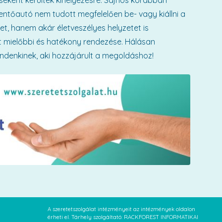
téseként kerültek kihelyezésre. Sajnos korábban
ntőautó nem tudott megfelelően be- vagy kiállni a
t, hanem akár életveszélyes helyzetet is
et mielőbbi és hatékony rendezése. Hálásan
ndenkinek, aki hozzájárult a megoldáshoz!
A szeretetszolgálat intézményeit az intézmények oldalon
érheti el. Tárhely szolgáltató: RACKFOREST INFORMATIKAI