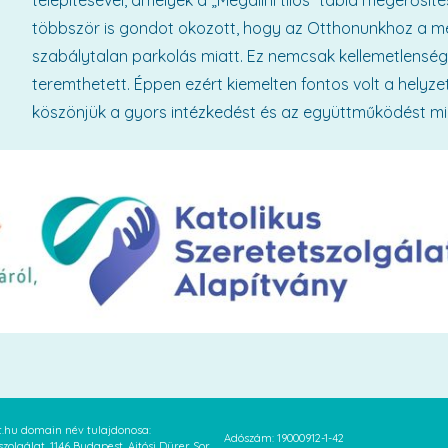
telepítésével, amelyek a „Megállni tilos” tábla megerősí
többször is gondot okozott, hogy az Otthonunkhoz a me
szabálytalan parkolás miatt. Ez nemcsak kellemetlensége
teremthetett. Éppen ezért kiemelten fontos volt a helyz
köszönjük a gyors intézkedést és az együttműködést mi
at.hu domain név tulajdonosa:
Adószám: 19000912-1-42
szolgálat, 1146 Budapest, Ajtósi Dürer Sor