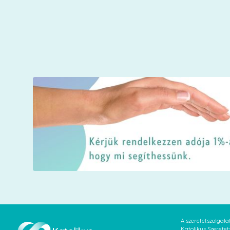
A szeretetszolgal
Katolikus Szeretet