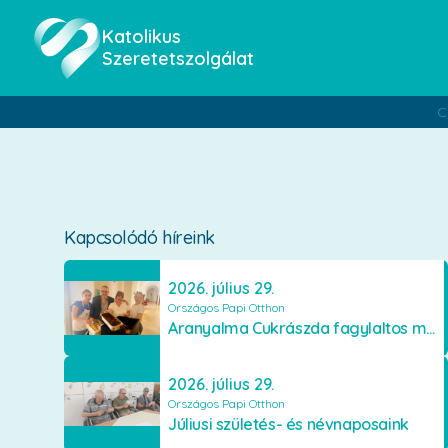
Katolikus
Szeretetszolgálat
C
Kapcsolódó híreink
2026. július 29.
Országos Papi Otthon
Aranyalma Cukrászda fagylaltos meglepetés
2026. július 29.
Országos Papi Otthon
Júliusi születés- és névnaposaink