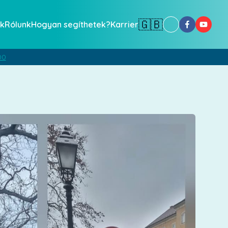
🇬🇧
k
Rólunk
Hogyan segíthetek?
Karrier
00