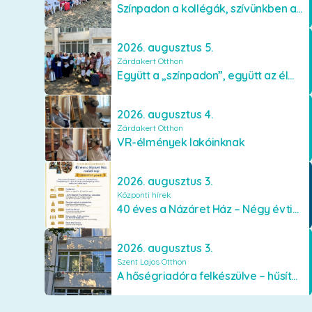
Színpadon a kollégák, szívünkben a lakók
2026. augusztus 5.
Zárdakert Otthon
Együtt a „színpadon”, együtt az élményekért 🎭✨
2026. augusztus 4.
Zárdakert Otthon
VR-élmények lakóinknak
2026. augusztus 3.
Központi hírek
40 éves a Názáret Ház – Négy évtized szeretetben és gondoskodásban
2026. augusztus 3.
Szent Lajos Otthon
A hőségriadóra felkészülve – hűsítő fejlesztések a Szent Lajos Otthonban