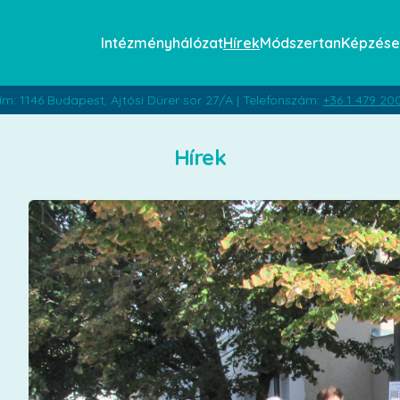
Intézményhálózat
Hírek
Módszertan
Képzése
ím: 1146 Budapest, Ajtósi Dürer sor 27/A | Telefonszám:
+36 1 479 20
Hírek