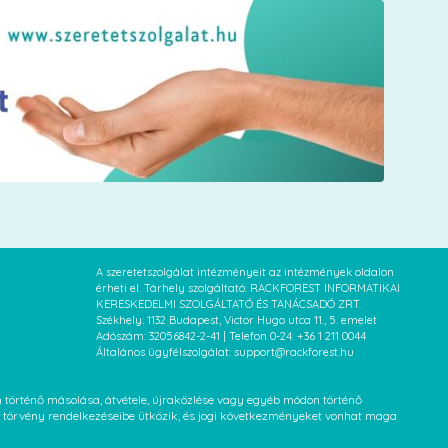
A szeretetszolgálat intézményeit az intézmények oldalon
érheti el. Tárhely szolgáltató: RACKFOREST INFORMATIKAI
KERESKEDELMI SZOLGÁLTATÓ ÉS TANÁCSADÓ ZRT.
Székhely: 1132 Budapest, Victor Hugo utca 11., 5. emelet
Adószám: 32056842-2-41 | Telefon 0-24: +36 1 211 0044
Általános ügyfélszolgálat: support@rackforest.hu
an történő másolása, átvétele, újraközlése vagy egyéb módon történő
XVI. törvény rendelkezéseibe ütközik, és jogi következményeket vonhat maga