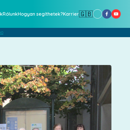
🇬🇧
k
Rólunk
Hogyan segíthetek?
Karrier
00