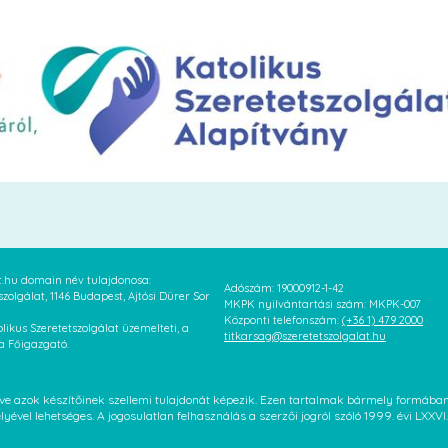
at.hu domain név tulajdonosa:
Adószám: 19000912-1-42
szolgálat, 1146 Budapest, Ajtósi Dürer Sor
MKPK nyilvántartási szám: MKPK-007
Központi telefonszám:
(+36 1) 479 2000
likus Szeretetszolgálat üzemelteti, a
titkarsag@szeretetszolgalat.hu
 a Főigazgató.
letve azok készítőinek szellemi tulajdonát képezik. Ezen tartalmak bármely formáb
élyével lehetséges. A jogosulatlan felhasználás a szerzői jogról szóló 1999. évi LX