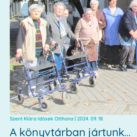
Szent Klára Idősek Otthona
|
2024. 09. 18.
A könyvtárban jártunk…