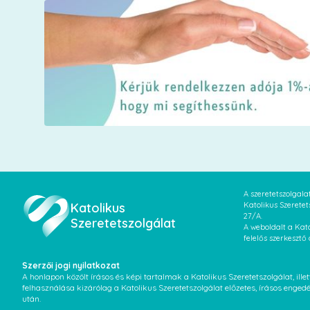
A szeretetszolgal
Katolikus
Katolikus Szeretet
27/A.
Szeretetszolgálat
A weboldalt a Kato
felelős szerkesztő
Szerzői jogi nyilatkozat
A honlapon közölt írásos és képi tartalmak a Katolikus Szeretetszolgálat, il
felhasználása kizárólag a Katolikus Szeretetszolgálat előzetes, írásos enged
után.