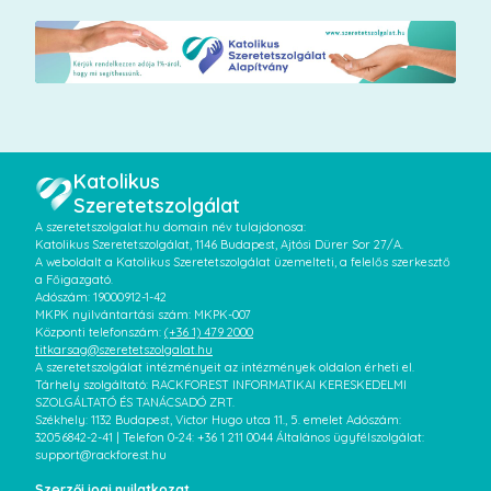
Katolikus
Szeretetszolgálat
A szeretetszolgalat.hu domain név tulajdonosa:
Katolikus Szeretetszolgálat, 1146 Budapest, Ajtósi Dürer Sor 27/A.
A weboldalt a Katolikus Szeretetszolgálat üzemelteti, a felelős szerkesztő
a Főigazgató.
Adószám: 19000912-1-42
MKPK nyilvántartási szám: MKPK-007
Központi telefonszám:
(+36 1) 479 2000
titkarsag@szeretetszolgalat.hu
A szeretetszolgálat intézményeit az intézmények oldalon érheti el.
Tárhely szolgáltató: RACKFOREST INFORMATIKAI KERESKEDELMI
SZOLGÁLTATÓ ÉS TANÁCSADÓ ZRT.
Székhely: 1132 Budapest, Victor Hugo utca 11., 5. emelet Adószám:
32056842-2-41 | Telefon 0-24: +36 1 211 0044 Általános ügyfélszolgálat:
support@rackforest.hu
Szerzői jogi nyilatkozat