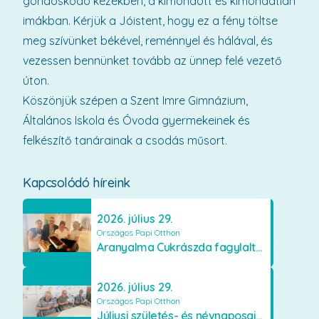
gondoskodó kezekben, a kimondott és kimondatlan
imákban. Kérjük a Jóistent, hogy ez a fény töltse
meg szívünket békével, reménnyel és hálával, és
vezessen bennünket tovább az ünnep felé vezető
úton.
Köszönjük szépen a Szent Imre Gimnázium,
Általános Iskola és Óvoda gyermekeinek és
felkészítő tanárainak a csodás műsort.
Kapcsolódó híreink
2026. július 29.
Országos Papi Otthon
Aranyalma Cukrászda fagylaltos meglepetés
2026. július 29.
Országos Papi Otthon
Júliusi születés- és névnaposaink