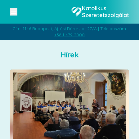
Katolikus
Szeretetszolgálat
Cím: 1146 Budapest, Ajtósi Dürer sor 27/A | Telefonszám:
+36 1 479 2000
Hírek