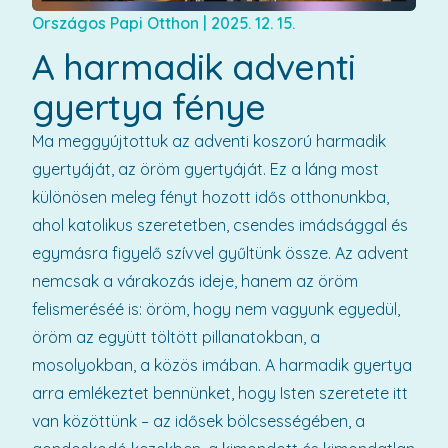
Országos Papi Otthon
|
2025. 12. 15.
A harmadik adventi
gyertya fénye
Ma meggyújtottuk az adventi koszorú harmadik
gyertyáját, az öröm gyertyáját. Ez a láng most
különösen meleg fényt hozott idős otthonunkba,
ahol katolikus szeretetben, csendes imádsággal és
egymásra figyelő szívvel gyűltünk össze. Az advent
nemcsak a várakozás ideje, hanem az öröm
felismeréséé is: öröm, hogy nem vagyunk egyedül,
öröm az együtt töltött pillanatokban, a
mosolyokban, a közös imában. A harmadik gyertya
arra emlékeztet bennünket, hogy Isten szeretete itt
van közöttünk – az idősek bölcsességében, a