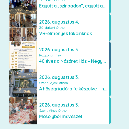
Együtt a „színpadon”, együtt az élményekért 🎭✨
2026. augusztus 4.
Zárdakert Otthon
VR-élmények lakóinknak
2026. augusztus 3.
Központi hírek
40 éves a Názáret Ház – Négy évtized szeretetben és gondoskodásban
2026. augusztus 3.
Szent Lajos Otthon
A hőségriadóra felkészülve – hűsítő fejlesztések a Szent Lajos Otthonban
2026. augusztus 3.
Szent Vince Otthon
Mosolyból művészet