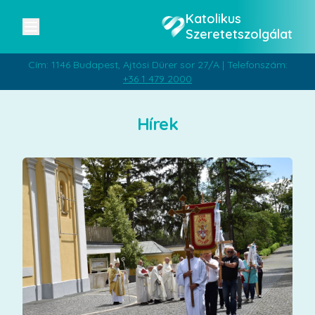
Katolikus
Szeretetszolgálat
Cím: 1146 Budapest, Ajtósi Dürer sor 27/A | Telefonszám:
+36 1 479 2000
Hírek