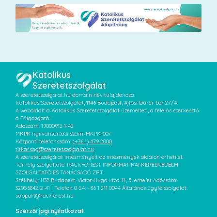
Katolikus
Szeretetszolgálat
A szeretetszolgalat.hu domain név tulajdonosa:
Katolikus Szeretetszolgálat, 1146 Budapest, Ajtósi Dürer Sor 27/A.
A weboldalt a Katolikus Szeretetszolgálat üzemelteti, a felelős szerkesztő
a Főigazgató.
Adószám: 19000912-1-42
MKPK nyilvántartási szám: MKPK-007
Központi telefonszám:
(+36 1) 479 2000
titkarsag@szeretetszolgalat.hu
A szeretetszolgálat intézményeit az intézmények oldalon érheti el.
Tárhely szolgáltató: RACKFOREST INFORMATIKAI KERESKEDELMI
SZOLGÁLTATÓ ÉS TANÁCSADÓ ZRT.
Székhely: 1132 Budapest, Victor Hugo utca 11., 5. emelet Adószám:
32056842-2-41 | Telefon 0-24: +36 1 211 0044 Általános ügyfélszolgálat:
support@rackforest.hu
Szerzői jogi nyilatkozat