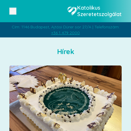
Katolikus
Szeretetszolgálat
Cím: 1146 Budapest, Ajtósi Dürer sor 27/A | Telefonszám:
+36 1 479 2000
Hírek