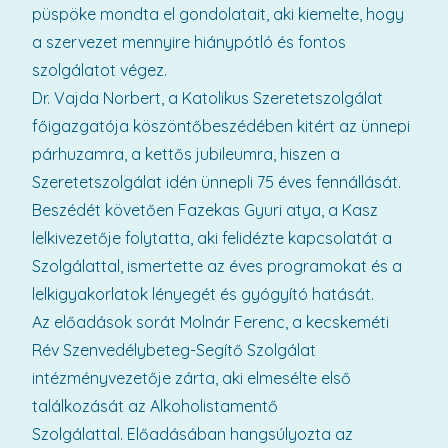
püspöke mondta el gondolatait, aki kiemelte, hogy
a szervezet mennyire hiánypótló és fontos
szolgálatot végez.
Dr. Vajda Norbert, a Katolikus Szeretetszolgálat
főigazgatója köszöntőbeszédében kitért az ünnepi
párhuzamra, a kettős jubileumra, hiszen a
Szeretetszolgálat idén ünnepli 75 éves fennállását.
Beszédét követően Fazekas Gyuri atya, a Kasz
lelkivezetője folytatta, aki felidézte kapcsolatát a
Szolgálattal, ismertette az éves programokat és a
lelkigyakorlatok lényegét és gyógyító hatását.
Az előadások sorát Molnár Ferenc, a kecskeméti
Rév Szenvedélybeteg-Segítő Szolgálat
intézményvezetője zárta, aki elmesélte első
találkozását az Alkoholistamentő
Szolgálattal. Előadásában hangsúlyozta az