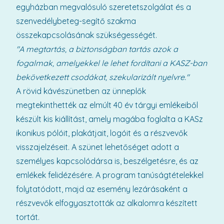
egyházban megvalósuló szeretetszolgálat és a
szenvedélybeteg-segítő szakma
összekapcsolásának szükségességét.
"A megtartás, a biztonságban tartás azok a
fogalmak, amelyekkel le lehet fordítani a KASZ-ban
bekövetkezett csodákat, szekularizált nyelvre."
A rövid kávészünetben az ünneplők
megtekinthették az elmúlt 40 év tárgyi emlékeiből
készült kis kiállítást, amely magába foglalta a KASz
ikonikus pólóit, plakátjait, logóit és a részvevők
visszajelzéseit. A szünet lehetőséget adott a
személyes kapcsolódársa is, beszélgetésre, és az
emlékek felidézésére. A program tanúságtételekkel
folytatódott, majd az esemény lezárásaként a
részvevők elfogyasztották az alkalomra készített
tortát.