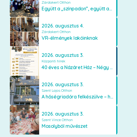
Zárdakert Otthon
Együtt a „színpadon”, együtt az élményekért 🎭✨
2026. augusztus 4.
Zárdakert Otthon
VR-élmények lakóinknak
2026. augusztus 3.
Központi hírek
40 éves a Názáret Ház – Négy évtized szeretetben és gondoskodásban
2026. augusztus 3.
Szent Lajos Otthon
A hőségriadóra felkészülve – hűsítő fejlesztések a Szent Lajos Otthonban
2026. augusztus 3.
Szent Vince Otthon
Mosolyból művészet