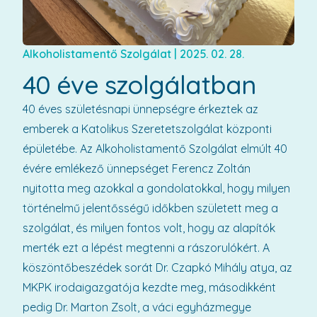
Alkoholistamentő Szolgálat
|
2025. 02. 28.
40 éve szolgálatban
40 éves születésnapi ünnepségre érkeztek az
emberek a Katolikus Szeretetszolgálat központi
épületébe. Az Alkoholistamentő Szolgálat elmúlt 40
évére emlékező ünnepséget Ferencz Zoltán
nyitotta meg azokkal a gondolatokkal, hogy milyen
történelmű jelentősségű időkben született meg a
szolgálat, és milyen fontos volt, hogy az alapítók
merték ezt a lépést megtenni a rászorulókért. A
köszöntőbeszédek sorát Dr. Czapkó Mihály atya, az
MKPK irodaigazgatója kezdte meg, másodikként
pedig Dr. Marton Zsolt, a váci egyházmegye