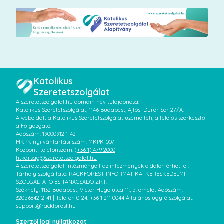
Katolikus
Szeretetszolgálat
A szeretetszolgalat.hu domain név tulajdonosa:
Katolikus Szeretetszolgálat, 1146 Budapest, Ajtósi Dürer Sor 27/A.
A weboldalt a Katolikus Szeretetszolgálat üzemelteti, a felelős szerkesztő
a Főigazgató.
Adószám: 19000912-1-42
MKPK nyilvántartási szám: MKPK-007
Központi telefonszám:
(+36 1) 479 2000
titkarsag@szeretetszolgalat.hu
A szeretetszolgálat intézményeit az intézmények oldalon érheti el.
Tárhely szolgáltató: RACKFOREST INFORMATIKAI KERESKEDELMI
SZOLGÁLTATÓ ÉS TANÁCSADÓ ZRT.
Székhely: 1132 Budapest, Victor Hugo utca 11., 5. emelet Adószám:
32056842-2-41 | Telefon 0-24: +36 1 211 0044 Általános ügyfélszolgálat:
support@rackforest.hu
Szerzői jogi nyilatkozat