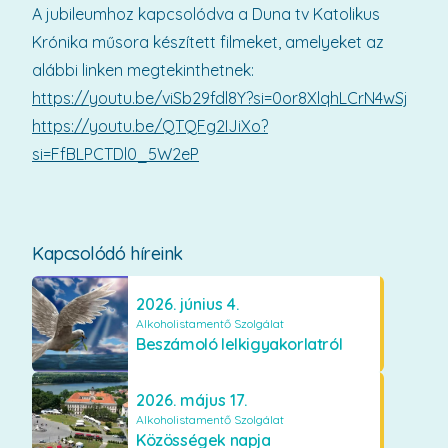
A jubileumhoz kapcsolódva a Duna tv Katolikus
Krónika műsora készített filmeket, amelyeket az
alábbi linken megtekinthetnek:
https://youtu.be/viSb29fdl8Y?si=0or8XlqhLCrN4wSj
https://youtu.be/QTQFg2IJiXo?
si=FfBLPCTDl0_5W2eP
Kapcsolódó híreink
2026. június 4.
Alkoholistamentő Szolgálat
Beszámoló lelkigyakorlatról
2026. május 17.
Alkoholistamentő Szolgálat
Közösségek napja