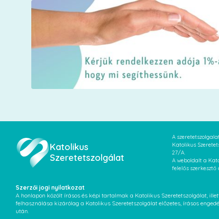
A szeretetszolgal
Katolikus
Katolikus Szeretet
27/A.
Szeretetszolgálat
A weboldalt a Kato
felelős szerkesztő
Szerzői jogi nyilatkozat
A honlapon közölt írásos és képi tartalmak a Katolikus Szeretetszolgálat, il
felhasználása kizárólag a Katolikus Szeretetszolgálat előzetes, írásos enged
után.