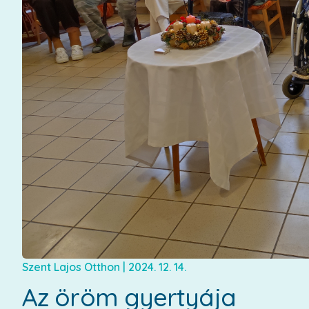
Szent Lajos Otthon
|
2024. 12. 14.
Az öröm gyertyája