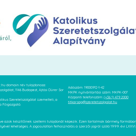
at.hu domain név tulajdonosa:
Adószám: 19000912-1-42
szolgálat, 1146 Budapest, Ajtósi Dürer Sor
MKPK nyilvántartási szám: MKPK-007
Központi telefonszám:
(+36 1) 479 2000
likus Szeretetszolgálat üzemelteti, a
titkarsag@szeretetszolgalat.hu
 a Főigazgató.
letve azok készítőinek szellemi tulajdonát képezik. Ezen tartalmak bármely formáb
élyével lehetséges. A jogosulatlan felhasználás a szerzői jogról szóló 1999. évi LX