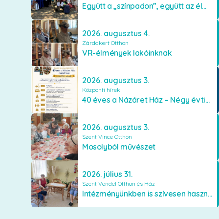
Együtt a „színpadon”, együtt az élményekért 🎭✨
2026. augusztus 4.
Zárdakert Otthon
VR-élmények lakóinknak
2026. augusztus 3.
Központi hírek
40 éves a Názáret Ház – Négy évtized szeretetben és gondoskodásban
2026. augusztus 3.
Szent Vince Otthon
Mosolyból művészet
2026. július 31.
Szent Vendel Otthon és Ház
Intézményünkben is szívesen használják a VR szemüveget