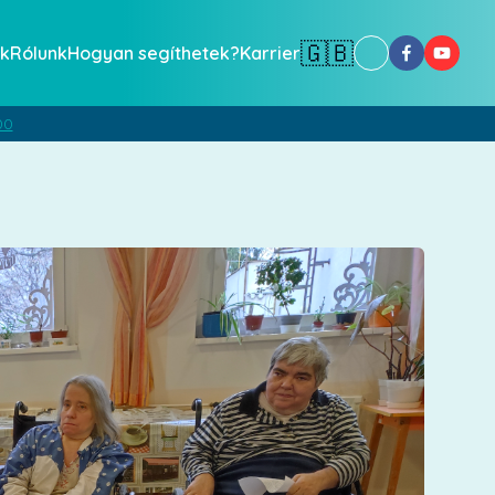
🇬🇧
k
Rólunk
Hogyan segíthetek?
Karrier
00