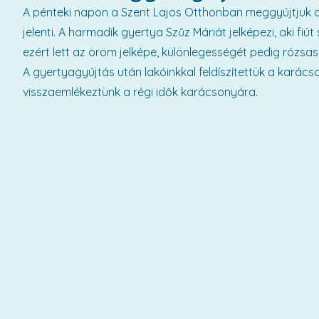
A pénteki napon a Szent Lajos Otthonban meggyújtjuk a
jelenti. A harmadik gyertya Szűz Máriát jelképezi, aki fi
ezért lett az öröm jelképe, különlegességét pedig rózsasz
A gyertyagyújtás után lakóinkkal feldíszítettük a karács
visszaemlékeztünk a régi idők karácsonyára.