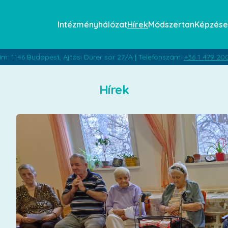
Intézményhálózat
Hírek
Módszertan
Képzése
ím: 1146 Budapest, Ajtósi Dürer sor 27/A | Telefonszám:
+36 1 479 20
Hírek