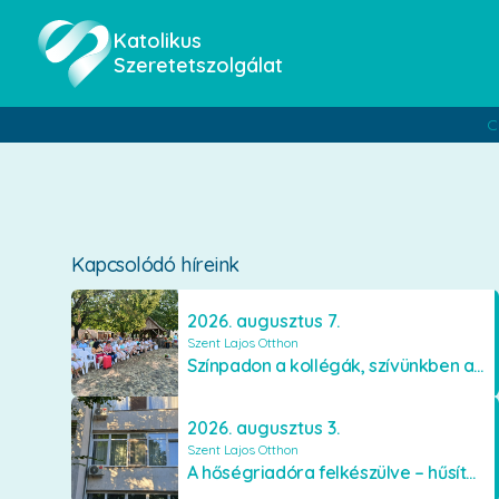
Katolikus
Szeretetszolgálat
C
Kapcsolódó híreink
2026. augusztus 7.
Szent Lajos Otthon
Színpadon a kollégák, szívünkben a lakók
2026. augusztus 3.
Szent Lajos Otthon
A hőségriadóra felkészülve – hűsítő fejlesztések a Szent Lajos Otthonban