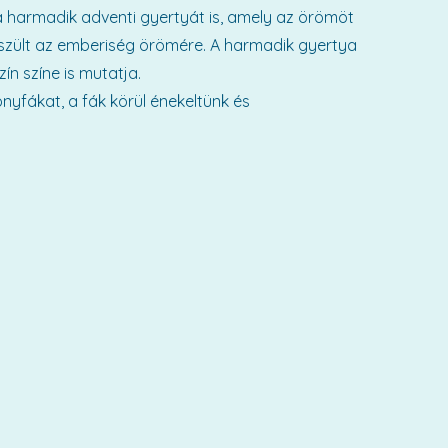
 harmadik adventi gyertyát is, amely az örömöt
út szült az emberiség örömére. A harmadik gyertya
ín színe is mutatja.
onyfákat, a fák körül énekeltünk és