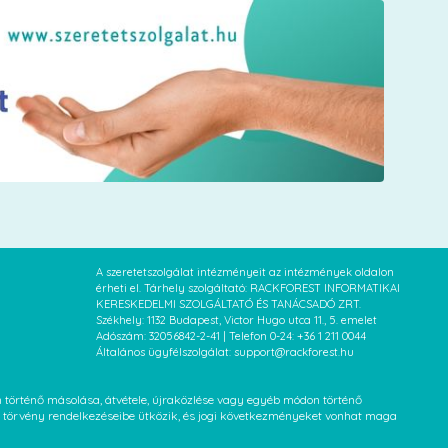
A szeretetszolgálat intézményeit az intézmények oldalon
érheti el. Tárhely szolgáltató: RACKFOREST INFORMATIKAI
KERESKEDELMI SZOLGÁLTATÓ ÉS TANÁCSADÓ ZRT.
Székhely: 1132 Budapest, Victor Hugo utca 11., 5. emelet
Adószám: 32056842-2-41 | Telefon 0-24: +36 1 211 0044
Általános ügyfélszolgálat: support@rackforest.hu
an történő másolása, átvétele, újraközlése vagy egyéb módon történő
XVI. törvény rendelkezéseibe ütközik, és jogi következményeket vonhat maga