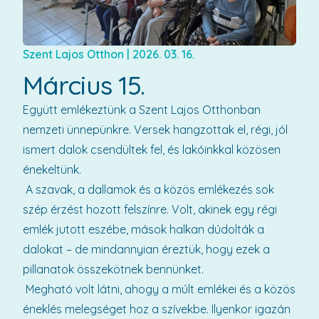
Szent Lajos Otthon
|
2026. 03. 16.
Március 15.
Együtt emlékeztünk a Szent Lajos Otthonban
nemzeti ünnepünkre. Versek hangzottak el, régi, jól
ismert dalok csendültek fel, és lakóinkkal közösen
énekeltünk.
A szavak, a dallamok és a közös emlékezés sok
szép érzést hozott felszínre. Volt, akinek egy régi
emlék jutott eszébe, mások halkan dúdolták a
dalokat – de mindannyian éreztük, hogy ezek a
pillanatok összekötnek bennünket.
Megható volt látni, ahogy a múlt emlékei és a közös
éneklés melegséget hoz a szívekbe. Ilyenkor igazán