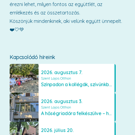
érezni lehet, milyen fontos az együttlét, az
emlékezés és az összetartozás.
Köszönjük mindenkinek, aki velünk együtt ünnepelt.
❤️🤍💚
Kapcsolódó híreink
2026. augusztus 7.
Szent Lajos Otthon
Színpadon a kollégák, szívünkben a lakók
2026. augusztus 3.
Szent Lajos Otthon
A hőségriadóra felkészülve – hűsítő fejlesztések a Szent Lajos Otthonban
2026. július 20.