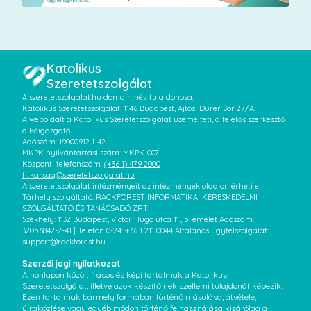
Katolikus
Szeretetszolgálat
A szeretetszolgalat.hu domain név tulajdonosa:
Katolikus Szeretetszolgálat, 1146 Budapest, Ajtósi Dürer Sor 27/A.
A weboldalt a Katolikus Szeretetszolgálat üzemelteti, a felelős szerkesztő
a Főigazgató.
Adószám: 19000912-1-42
MKPK nyilvántartási szám: MKPK-007
Központi telefonszám:
(+36 1) 479 2000
titkarsag@szeretetszolgalat.hu
A szeretetszolgálat intézményeit az intézmények oldalon érheti el.
Tárhely szolgáltató: RACKFOREST INFORMATIKAI KERESKEDELMI
SZOLGÁLTATÓ ÉS TANÁCSADÓ ZRT.
Székhely: 1132 Budapest, Victor Hugo utca 11., 5. emelet Adószám:
32056842-2-41 | Telefon 0-24: +36 1 211 0044 Általános ügyfélszolgálat:
support@rackforest.hu
Szerzői jogi nyilatkozat
A honlapon közölt írásos és képi tartalmak a Katolikus
Szeretetszolgálat, illetve azok készítőinek szellemi tulajdonát képezik.
Ezen tartalmak bármely formában történő másolása, átvétele,
újraközlése vagy egyéb módon történő felhasználása kizárólag a