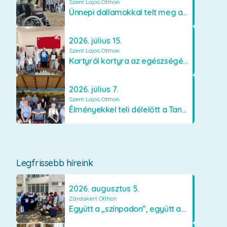
Szent Lajos Otthon
Ünnepi dallamokkal telt meg a Szent Lajos Otthon
2026. július 15.
Szent Lajos Otthon
Kortyról kortyra az egészségért!
2026. július 7.
Szent Lajos Otthon
Élményekkel teli délelőtt a Tanyacsárdában
Legfrissebb híreink
2026. augusztus 5.
Zárdakert Otthon
Együtt a „színpadon”, együtt az élményekért 🎭✨