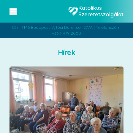
Katolikus
Szeretetszolgálat
Cím: 1146 Budapest, Ajtósi Dürer sor 27/A | Telefonszám:
+36 1 479 2000
Hírek