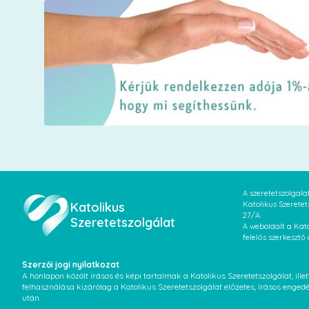
A szeretetszolgal
Katolikus
Katolikus Szeretet
27/A.
Szeretetszolgálat
A weboldalt a Kato
felelős szerkesztő
Szerzői jogi nyilatkozat
A honlapon közölt írásos és képi tartalmak a Katolikus Szeretetszolgálat, il
felhasználása kizárólag a Katolikus Szeretetszolgálat előzetes, írásos enged
után.