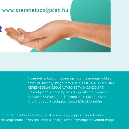
A szeretetszolgálat intézményeit az intézmények oldalon
érheti el. Tárhely szolgáltató: RACKFOREST INFORMATIKAI
KERESKEDELMI SZOLGÁLTATÓ ÉS TANÁCSADÓ ZRT.
Székhely: 1132 Budapest, Victor Hugo utca 11., 5. emelet
Adószám: 32056842-2-41 | Telefon 0-24: +36 1 211 0044
Általános ügyfélszolgálat: support@rackforest.hu
an történő másolása, átvétele, újraközlése vagy egyéb módon történő
XVI. törvény rendelkezéseibe ütközik, és jogi következményeket vonhat maga