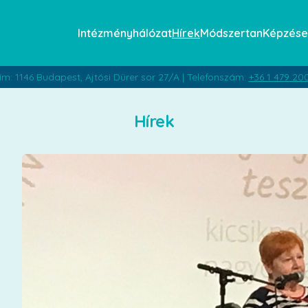
Intézményhálózat
Hírek
Módszertan
Képzése
ím: 1146 Budapest, Ajtósi Dürer sor 27/A | Telefonszám:
+36 1 479 20
Hírek