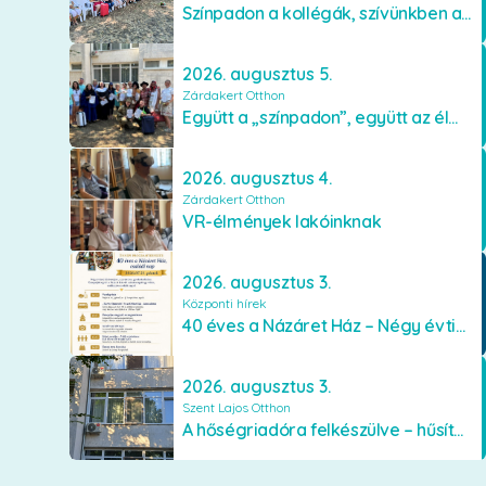
Színpadon a kollégák, szívünkben a lakók
2026. augusztus 5.
Zárdakert Otthon
Együtt a „színpadon”, együtt az élményekért 🎭✨
2026. augusztus 4.
Zárdakert Otthon
VR-élmények lakóinknak
2026. augusztus 3.
Központi hírek
40 éves a Názáret Ház – Négy évtized szeretetben és gondoskodásban
2026. augusztus 3.
Szent Lajos Otthon
A hőségriadóra felkészülve – hűsítő fejlesztések a Szent Lajos Otthonban