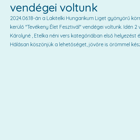
vendégei voltunk
2024.06.18-án a Lakitelki Hungarikum Liget gyönyörű k
kerülő "Tevékeny Élet Fesztivál" vendégei voltunk. Idén 
Károlyné , Etelka néni vers kategóriában első helyezést é
Hálásan köszönjük a lehetőséget, jövőre is örömmel készü