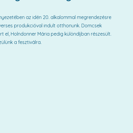
örnyezetében az idén 20. alkalommal megrendezésre
2 verses produkcióval indult otthonunk. Domcsek
rt el, Holndonner Mária pedig különdíjban részesült.
lünk a fesztiválra.