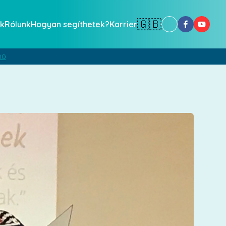
🇬🇧
k
Rólunk
Hogyan segíthetek?
Karrier
00