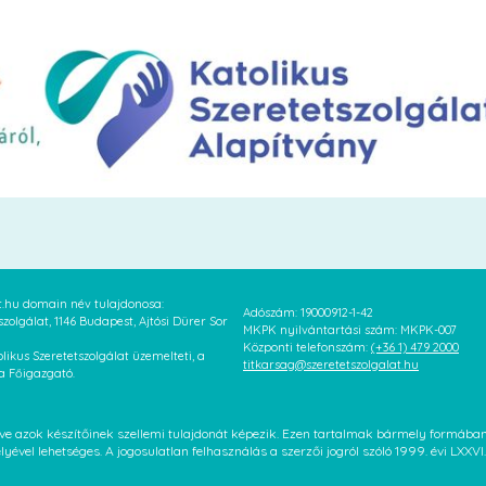
at.hu domain név tulajdonosa:
Adószám: 19000912-1-42
szolgálat, 1146 Budapest, Ajtósi Dürer Sor
MKPK nyilvántartási szám: MKPK-007
Központi telefonszám:
(+36 1) 479 2000
likus Szeretetszolgálat üzemelteti, a
titkarsag@szeretetszolgalat.hu
 a Főigazgató.
letve azok készítőinek szellemi tulajdonát képezik. Ezen tartalmak bármely formáb
élyével lehetséges. A jogosulatlan felhasználás a szerzői jogról szóló 1999. évi LX