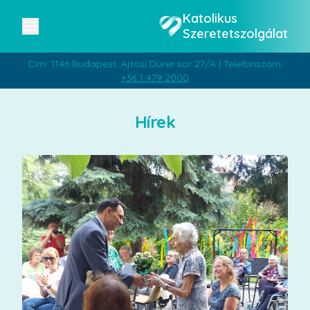
Katolikus
Szeretetszolgálat
Cím: 1146 Budapest, Ajtósi Dürer sor 27/A | Telefonszám:
+36 1 479 2000
Hírek