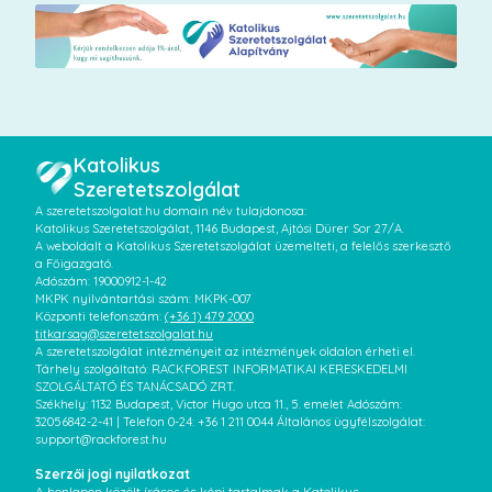
Katolikus
Szeretetszolgálat
A szeretetszolgalat.hu domain név tulajdonosa:
Katolikus Szeretetszolgálat, 1146 Budapest, Ajtósi Dürer Sor 27/A.
A weboldalt a Katolikus Szeretetszolgálat üzemelteti, a felelős szerkesztő
a Főigazgató.
Adószám: 19000912-1-42
MKPK nyilvántartási szám: MKPK-007
Központi telefonszám:
(+36 1) 479 2000
titkarsag@szeretetszolgalat.hu
A szeretetszolgálat intézményeit az intézmények oldalon érheti el.
Tárhely szolgáltató: RACKFOREST INFORMATIKAI KERESKEDELMI
SZOLGÁLTATÓ ÉS TANÁCSADÓ ZRT.
Székhely: 1132 Budapest, Victor Hugo utca 11., 5. emelet Adószám:
32056842-2-41 | Telefon 0-24: +36 1 211 0044 Általános ügyfélszolgálat:
support@rackforest.hu
Szerzői jogi nyilatkozat
A honlapon közölt írásos és képi tartalmak a Katolikus