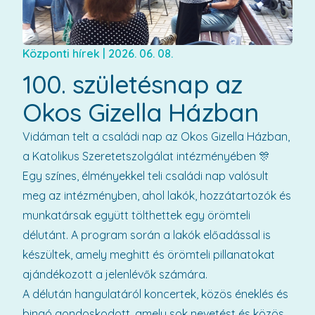
Központi hírek
|
2026. 06. 08.
100. születésnap az
Okos Gizella Házban
Vidáman telt a családi nap az Okos Gizella Házban,
a Katolikus Szeretetszolgálat intézményében 🎊
Egy színes, élményekkel teli családi nap valósult
meg az intézményben, ahol lakók, hozzátartozók és
munkatársak együtt tölthettek egy örömteli
délutánt. A program során a lakók előadással is
készültek, amely meghitt és örömteli pillanatokat
ajándékozott a jelenlévők számára.
A délután hangulatáról koncertek, közös éneklés és
bingó gondoskodott, amely sok nevetést és közös