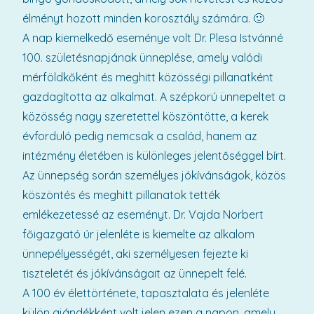
élményt hozott minden korosztály számára. 🙂
A nap kiemelkedő eseménye volt Dr. Plesa Istvánné
100. születésnapjának ünneplése, amely valódi
mérföldkőként és meghitt közösségi pillanatként
gazdagította az alkalmat. A szépkorú ünnepeltet a
közösség nagy szeretettel köszöntötte, a kerek
évforduló pedig nemcsak a család, hanem az
intézmény életében is különleges jelentőséggel bírt.
Az ünnepség során személyes jókívánságok, közös
köszöntés és meghitt pillanatok tették
emlékezetessé az eseményt. Dr. Vajda Norbert
főigazgató úr jelenléte is kiemelte az alkalom
ünnepélyességét, aki személyesen fejezte ki
tiszteletét és jókívánságait az ünnepelt felé.
A 100 év élettörténete, tapasztalata és jelenléte
külön ajándékként volt jelen ezen a napon, amely