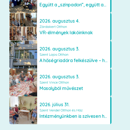
Együtt a „színpadon”, együtt az élményekért 🎭✨
2026. augusztus 4.
Zárdakert Otthon
VR-élmények lakóinknak
2026. augusztus 3.
Szent Lajos Otthon
A hőségriadóra felkészülve – hűsítő fejlesztések a Szent Lajos Otthonban
2026. augusztus 3.
Szent Vince Otthon
Mosolyból művészet
2026. július 31.
Szent Vendel Otthon és Ház
Intézményünkben is szívesen használják a VR szemüveget