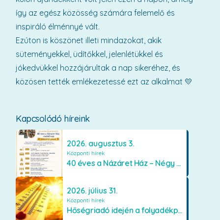
így az egész közösség számára felemelő és
inspiráló élménnyé vált.
Ezúton is köszönet illeti mindazokat, akik
süteményekkel, üdítőkkel, jelenlétükkel és
jókedvükkel hozzájárultak a nap sikeréhez, és
közösen tették emlékezetessé ezt az alkalmat 💛
Kapcsolódó híreink
2026. augusztus 3.
Központi hírek
40 éves a Názáret Ház – Négy évtized szeretetben és gondoskodásban
2026. július 31.
Központi hírek
Hőségriadó idején a folyadékpótlás életet menthet