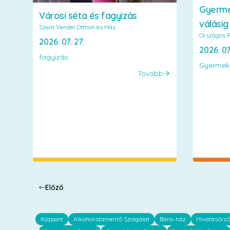
Gyerme
Városi séta és fagyizás
válásig
Szent Vendel Otthon és Ház
Országos P
2026. 07. 27.
2026. 07
fagyizás
Gyermekk
Tovább
Előző
Központ
Alkoholistamentő Szolgálat
Bara-ház
Hivatásőrz