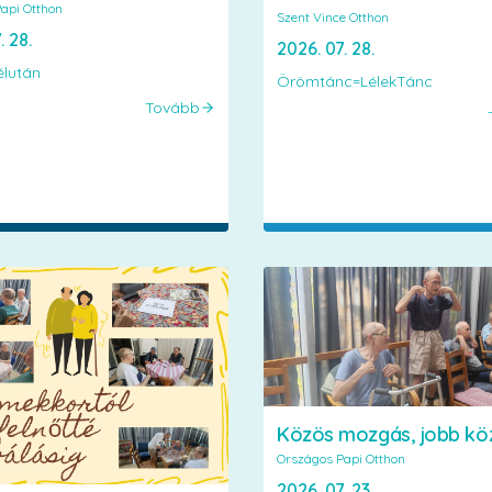
api Otthon
Szent Vince Otthon
. 28.
2026. 07. 28.
élután
Örömtánc=LélekTánc
Tovább
Közös mozgás, jobb kö
Országos Papi Otthon
2026. 07. 23.