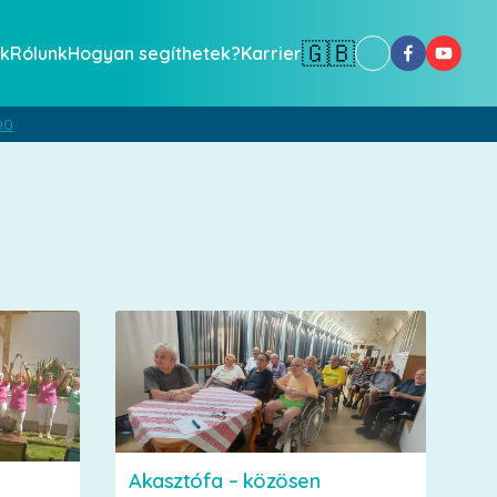
🇬🇧
k
Rólunk
Hogyan segíthetek?
Karrier
00
Akasztófa – közösen