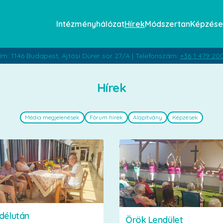
Intézményhálózat
Hírek
Módszertan
Képzése
ím: 1146 Budapest, Ajtósi Dürer sor 27/A | Telefonszám:
+36 1 479 20
Hírek
Média megjelenések
Fórum hírek
Alapítvány
Képzések
délután
Örök Lendület