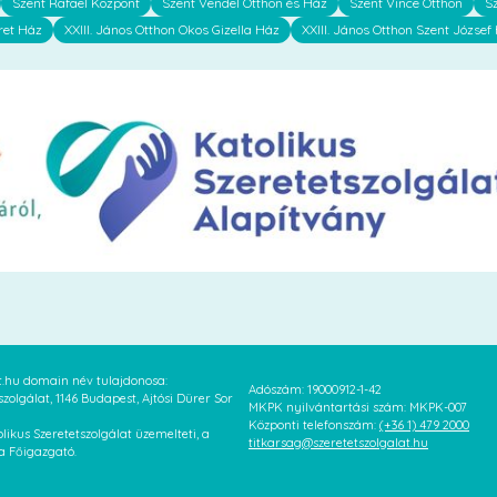
Szent Rafael Központ
Szent Vendel Otthon és Ház
Szent Vince Otthon
S
ret Ház
XXIII. János Otthon Okos Gizella Ház
XXIII. János Otthon Szent József
at.hu domain név tulajdonosa:
Adószám: 19000912-1-42
szolgálat, 1146 Budapest, Ajtósi Dürer Sor
MKPK nyilvántartási szám: MKPK-007
Központi telefonszám:
(+36 1) 479 2000
likus Szeretetszolgálat üzemelteti, a
titkarsag@szeretetszolgalat.hu
 a Főigazgató.