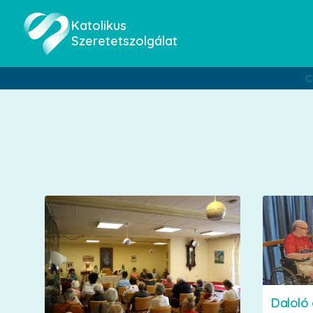
Katolikus
Szeretetszolgálat
C
Daloló 