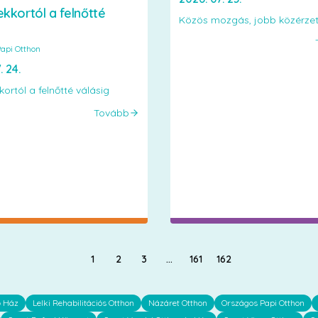
kkortól a felnőtté
Közös mozgás, jobb közérze
api Otthon
. 24.
ortól a felnőtté válásig
Tovább
1
2
3
…
161
162
ő Ház
Lelki Rehabilitációs Otthon
Názáret Otthon
Országos Papi Otthon