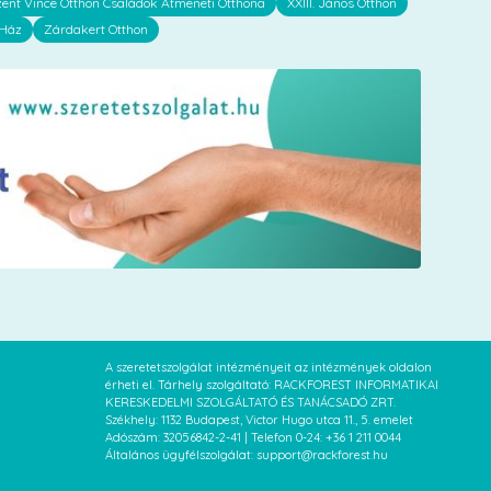
zent Vince Otthon Családok Átmeneti Otthona
XXIII. János Otthon
 Ház
Zárdakert Otthon
A szeretetszolgálat intézményeit az intézmények oldalon
érheti el. Tárhely szolgáltató: RACKFOREST INFORMATIKAI
KERESKEDELMI SZOLGÁLTATÓ ÉS TANÁCSADÓ ZRT.
Székhely: 1132 Budapest, Victor Hugo utca 11., 5. emelet
Adószám: 32056842-2-41 | Telefon 0-24: +36 1 211 0044
Általános ügyfélszolgálat: support@rackforest.hu