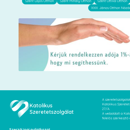
Szent Lajos Otthon
Szent Mihály Otthon
Szent Ottilia Otthon
XXIII. János Otthon Názá
A szeretetszolgal
Katolikus
Katolikus Szeretet
27/A.
Szeretetszolgálat
A weboldalt a Kato
felelős szerkesztő
Szerzői jogi nyilatkozat