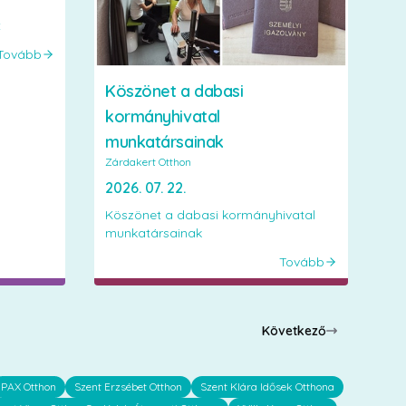
t
Tovább
Köszönet a dabasi
kormányhivatal
munkatársainak
Zárdakert Otthon
2026. 07. 22.
Köszönet a dabasi kormányhivatal
munkatársainak
Tovább
Következő
PAX Otthon
Szent Erzsébet Otthon
Szent Klára Idősek Otthona