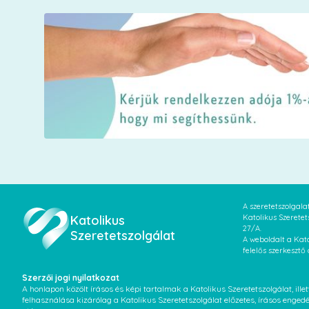
A szeretetszolgal
Katolikus
Katolikus Szeretet
27/A.
Szeretetszolgálat
A weboldalt a Kato
felelős szerkesztő
Szerzői jogi nyilatkozat
A honlapon közölt írásos és képi tartalmak a Katolikus Szeretetszolgálat, il
felhasználása kizárólag a Katolikus Szeretetszolgálat előzetes, írásos enged