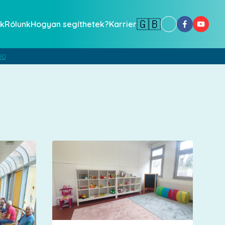
🇬🇧
k
Rólunk
Hogyan segíthetek?
Karrier
00