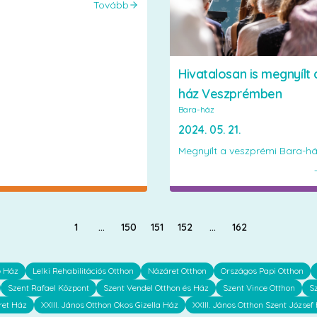
Tovább
Hivatalosan is megnyílt 
ház Veszprémben
Bara-ház
2024. 05. 21.
Megnyílt a veszprémi Bara-h
1
…
150
151
152
…
162
ő Ház
Lelki Rehabilitációs Otthon
Názáret Otthon
Országos Papi Otthon
Szent Rafael Központ
Szent Vendel Otthon és Ház
Szent Vince Otthon
S
ret Ház
XXIII. János Otthon Okos Gizella Ház
XXIII. János Otthon Szent József