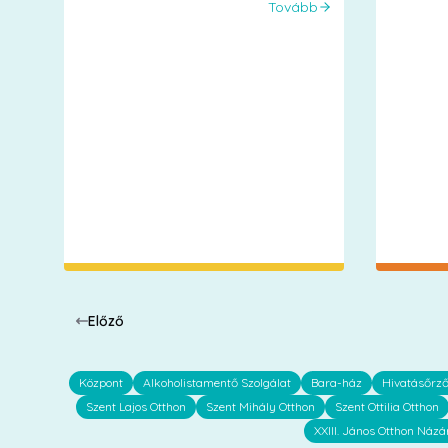
Tovább
Előző
Központ
Alkoholistamentő Szolgálat
Bara-ház
Hivatásőrz
Szent Lajos Otthon
Szent Mihály Otthon
Szent Ottilia Otthon
XXIII. János Otthon Názá