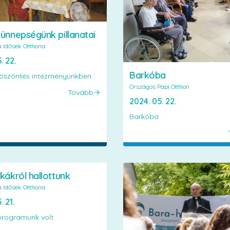
ünnepségünk pillanatai
a Idősek Otthona
. 22.
Barkóba
öszöntés intézményünkben
Országos Papi Otthon
Tovább
2024. 05. 22.
Barkóba
kákról hallottunk
a Idősek Otthona
. 21.
programunk volt