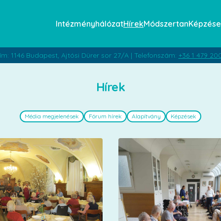
Intézményhálózat
Hírek
Módszertan
Képzése
ím: 1146 Budapest, Ajtósi Dürer sor 27/A | Telefonszám:
+36 1 479 20
Hírek
Média megjelenések
Fórum hírek
Alapítvány
Képzések