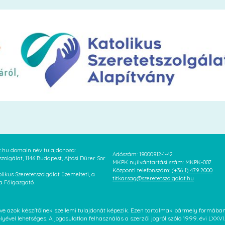
at.hu domain név tulajdonosa:
Adószám: 19000912-1-42
szolgálat, 1146 Budapest, Ajtósi Dürer Sor
MKPK nyilvántartási szám: MKPK-007
Központi telefonszám:
(+36 1) 479 2000
likus Szeretetszolgálat üzemelteti, a
titkarsag@szeretetszolgalat.hu
 a Főigazgató.
letve azok készítőinek szellemi tulajdonát képezik. Ezen tartalmak bármely formáb
élyével lehetséges. A jogosulatlan felhasználás a szerzői jogról szóló 1999. évi LX