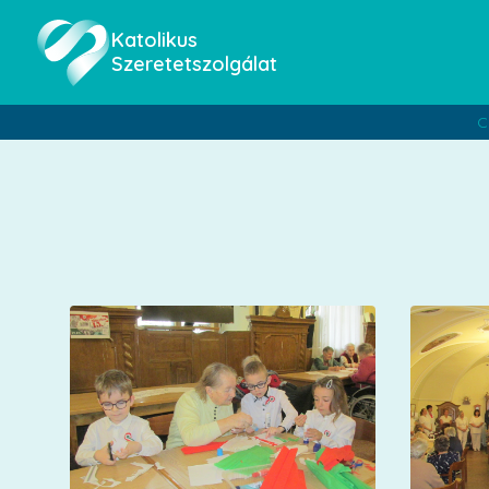
Katolikus
Szeretetszolgálat
C