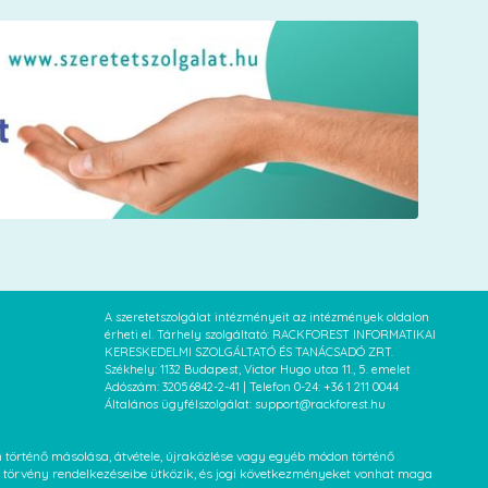
A szeretetszolgálat intézményeit az intézmények oldalon
érheti el. Tárhely szolgáltató: RACKFOREST INFORMATIKAI
KERESKEDELMI SZOLGÁLTATÓ ÉS TANÁCSADÓ ZRT.
Székhely: 1132 Budapest, Victor Hugo utca 11., 5. emelet
Adószám: 32056842-2-41 | Telefon 0-24: +36 1 211 0044
Általános ügyfélszolgálat: support@rackforest.hu
an történő másolása, átvétele, újraközlése vagy egyéb módon történő
XVI. törvény rendelkezéseibe ütközik, és jogi következményeket vonhat maga