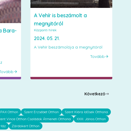
A Vehír is beszámolt a
megnyitóról
a Bara-
Központi hírek
2024. 05. 21.
A Vehír beszámolója a megnyitóról
Tovább
áz
Tovább
Következő
PAX Otthon
Szent Erzsébet Otthon
Szent Klára Idősek Otthona
zent Vince Otthon Családok Átmeneti Otthona
XXIII. János Otthon
 Ház
Zárdakert Otthon