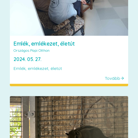
Emlék, emlékezet, életút
Országos Papi Otthon
2024. 05. 27.
Emlék, emlékezet, életút
Tovább