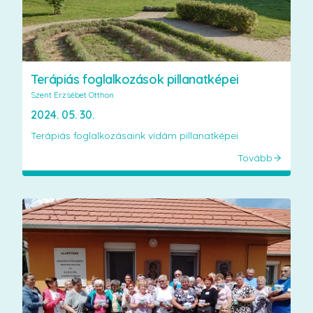
Terápiás foglalkozások pillanatképei
Szent Erzsébet Otthon
2024. 05. 30.
Terápiás foglalkozásaink vidám pillanatképei
Tovább