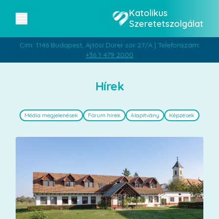
Katolikus
Szeretetszolgálat
Cím: 1146 Budapest, Ajtósi Dürer sor 27/A | Telefonszám:
+36 1 479 2000
Hírek
Média megjelenések
Fórum hírek
Alapítvány
Képzések