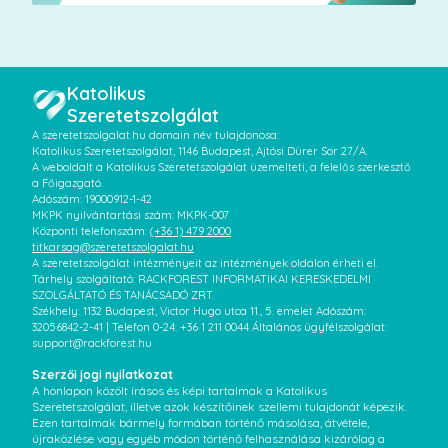
Katolikus
Szeretetszolgálat
A szeretetszolgalat.hu domain név tulajdonosa:
Katolikus Szeretetszolgálat, 1146 Budapest, Ajtósi Dürer Sor 27/A.
A weboldalt a Katolikus Szeretetszolgálat üzemelteti, a felelős szerkesztő
a Főigazgató.
Adószám: 19000912-1-42
MKPK nyilvántartási szám: MKPK-007
Központi telefonszám:
(+36 1) 479 2000
titkarsag@szeretetszolgalat.hu
A szeretetszolgálat intézményeit az intézmények oldalon érheti el.
Tárhely szolgáltató: RACKFOREST INFORMATIKAI KERESKEDELMI
SZOLGÁLTATÓ ÉS TANÁCSADÓ ZRT.
Székhely: 1132 Budapest, Victor Hugo utca 11., 5. emelet Adószám:
32056842-2-41 | Telefon 0-24: +36 1 211 0044 Általános ügyfélszolgálat:
support@rackforest.hu
Szerzői jogi nyilatkozat
A honlapon közölt írásos és képi tartalmak a Katolikus
Szeretetszolgálat, illetve azok készítőinek szellemi tulajdonát képezik.
Ezen tartalmak bármely formában történő másolása, átvétele,
újraközlése vagy egyéb módon történő felhasználása kizárólag a