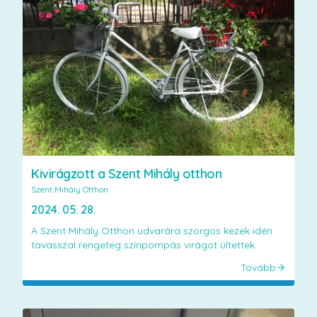
Kivirágzott a Szent Mihály otthon
Szent Mihály Otthon
2024. 05. 28.
A Szent Mihály Otthon udvarára szorgos kezek idén
tavasszal rengeteg színpompás virágot ültettek.
Tovább