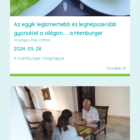
Az egyik legismertebb és legnépszerűbb
gyorsétel a világon….. a Hamburger
Országos Papi Otthon
2024. 05. 28.
A hamburger világnapja
Tovább