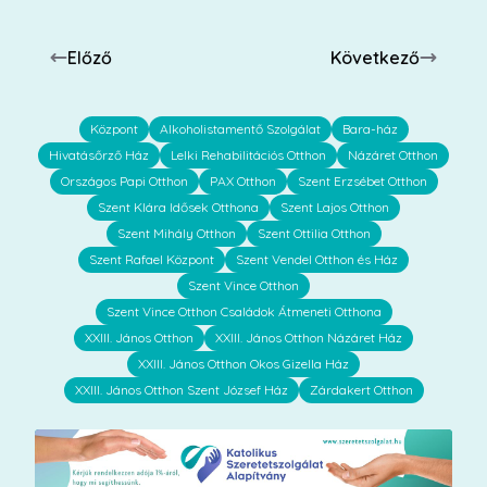
Előző
Következő
Központ
Alkoholistamentő Szolgálat
Bara-ház
Hivatásőrző Ház
Lelki Rehabilitációs Otthon
Názáret Otthon
Országos Papi Otthon
PAX Otthon
Szent Erzsébet Otthon
Szent Klára Idősek Otthona
Szent Lajos Otthon
Szent Mihály Otthon
Szent Ottilia Otthon
Szent Rafael Központ
Szent Vendel Otthon és Ház
Szent Vince Otthon
Szent Vince Otthon Családok Átmeneti Otthona
XXIII. János Otthon
XXIII. János Otthon Názáret Ház
XXIII. János Otthon Okos Gizella Ház
XXIII. János Otthon Szent József Ház
Zárdakert Otthon