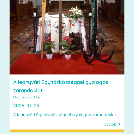
A leányvári Egyházközséggel gyalogos
zarándoklat
Hivatásőrző Ház
2025. 07. 05.
A leányvári Egyházközséggel gyalogos zarándoklat
Tovább