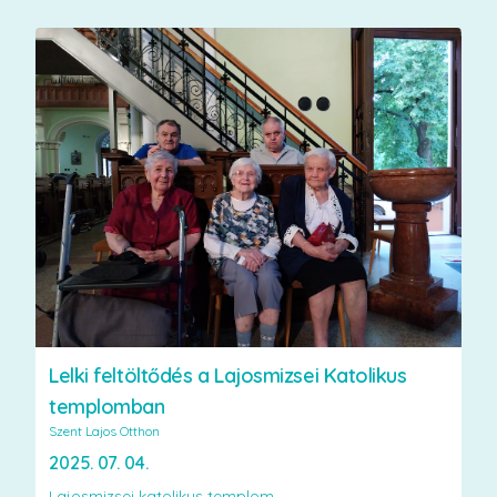
Lelki feltöltődés a Lajosmizsei Katolikus
templomban
Szent Lajos Otthon
2025. 07. 04.
Lajosmizsei katolikus templom