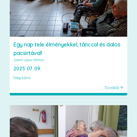
Egy nap tele élményekkel, tánccal és dalos
pacsirtával!
Szent Lajos Otthon
2025. 07. 09.
Néptánc
Tovább