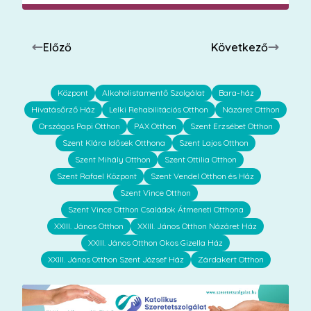
Előző
Következő
Központ
Alkoholistamentő Szolgálat
Bara-ház
Hivatásőrző Ház
Lelki Rehabilitációs Otthon
Názáret Otthon
Országos Papi Otthon
PAX Otthon
Szent Erzsébet Otthon
Szent Klára Idősek Otthona
Szent Lajos Otthon
Szent Mihály Otthon
Szent Ottilia Otthon
Szent Rafael Központ
Szent Vendel Otthon és Ház
Szent Vince Otthon
Szent Vince Otthon Családok Átmeneti Otthona
XXIII. János Otthon
XXIII. János Otthon Názáret Ház
XXIII. János Otthon Okos Gizella Ház
XXIII. János Otthon Szent József Ház
Zárdakert Otthon