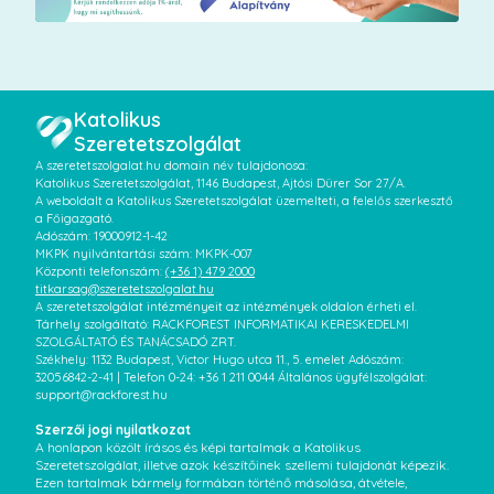
Katolikus
Szeretetszolgálat
A szeretetszolgalat.hu domain név tulajdonosa:
Katolikus Szeretetszolgálat, 1146 Budapest, Ajtósi Dürer Sor 27/A.
A weboldalt a Katolikus Szeretetszolgálat üzemelteti, a felelős szerkesztő
a Főigazgató.
Adószám: 19000912-1-42
MKPK nyilvántartási szám: MKPK-007
Központi telefonszám:
(+36 1) 479 2000
titkarsag@szeretetszolgalat.hu
A szeretetszolgálat intézményeit az intézmények oldalon érheti el.
Tárhely szolgáltató: RACKFOREST INFORMATIKAI KERESKEDELMI
SZOLGÁLTATÓ ÉS TANÁCSADÓ ZRT.
Székhely: 1132 Budapest, Victor Hugo utca 11., 5. emelet Adószám:
32056842-2-41 | Telefon 0-24: +36 1 211 0044 Általános ügyfélszolgálat:
support@rackforest.hu
Szerzői jogi nyilatkozat
A honlapon közölt írásos és képi tartalmak a Katolikus
Szeretetszolgálat, illetve azok készítőinek szellemi tulajdonát képezik.
Ezen tartalmak bármely formában történő másolása, átvétele,