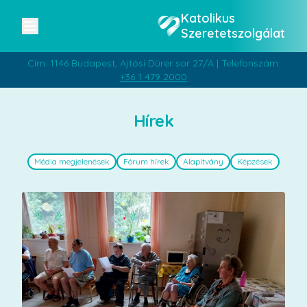
Katolikus
Szeretetszolgálat
Cím: 1146 Budapest, Ajtósi Dürer sor 27/A | Telefonszám:
+36 1 479 2000
Hírek
Média megjelenések
Fórum hírek
Alapítvány
Képzések