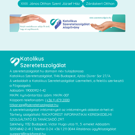
XXIII. János Otthon Szent József Ház
Zárdakert Otthon
Katolikus
Szeretetszolgálat
A szeretetszolgalat.hu domain név tulajdonosa:
Katolikus Szeretetszolgálat, 1146 Budapest, Ajtósi Dürer Sor 27/A.
A weboldalt a Katolikus Szeretetszolgálat üzemelteti, a felelős szerkesztő
a Főigazgató.
Adószám: 19000912-1-42
MKPK nyilvántartási szám: MKPK-007
Központi telefonszám:
(+36 1) 479 2000
titkarsag@szeretetszolgalat.hu
A szeretetszolgálat intézményeit az intézmények oldalon érheti el.
Tárhely szolgáltató: RACKFOREST INFORMATIKAI KERESKEDELMI
SZOLGÁLTATÓ ÉS TANÁCSADÓ ZRT.
Székhely: 1132 Budapest, Victor Hugo utca 11., 5. emelet Adószám:
32056842-2-41 | Telefon 0-24: +36 1 211 0044 Általános ügyfélszolgálat:
support@rackforest.hu