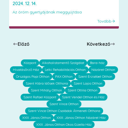
2024. 12. 14.
Az öröm gyertyájának meggyújtása
Tovább
Előző
Következő
Központ
Alkoholistamentő Szolgálat
Bara-ház
Hivatásőrző Ház
Lelki Rehabilitációs Otthon
Názáret Otthon
Országos Papi Otthon
PAX Otthon
Szent Erzsébet Otthon
Szent Klára Idősek Otthona
Szent Lajos Otthon
Szent Mihály Otthon
Szent Ottilia Otthon
Szent Rafael Központ
Szent Vendel Otthon és Ház
Szent Vince Otthon
Szent Vince Otthon Családok Átmeneti Otthona
XXIII. János Otthon
XXIII. János Otthon Názáret Ház
XXIII. János Otthon Okos Gizella Ház