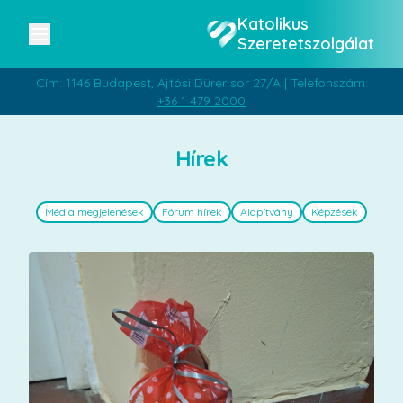
Katolikus
Szeretetszolgálat
Cím: 1146 Budapest, Ajtósi Dürer sor 27/A | Telefonszám:
+36 1 479 2000
Hírek
Média megjelenések
Fórum hírek
Alapítvány
Képzések