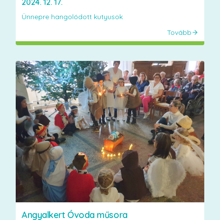
2024. 12. 17.
Ünnepre hangolódott kutyusok
Tovább
Angyalkert Óvoda műsora