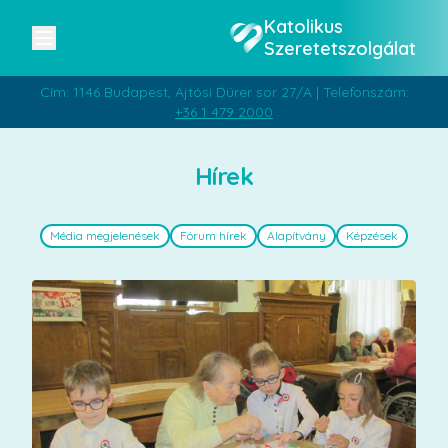
Katolikus
Szeretetszolgálat
Cím: 1146 Budapest, Ajtósi Dürer sor 27/A | Telefonszám:
+36 1 479 2000
Hírek
Média megjelenések
Fórum hírek
Alapítvány
Képzések