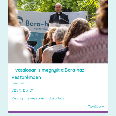
Hivatalosan is megnyílt a Bara-ház
Veszprémben
Bara-ház
2024. 05. 21.
Megnyílt a veszprémi Bara-ház
Tovább