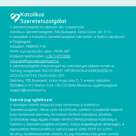
Katolikus
Szeretetszolgálat
A szeretetszolgalat.hu domain név tulajdonosa:
Katolikus Szeretetszolgálat, 1146 Budapest, Ajtósi Dürer Sor 27/A.
A weboldalt a Katolikus Szeretetszolgálat üzemelteti, a felelős szerkesztő
a Főigazgató.
Adószám: 19000912-1-42
MKPK nyilvántartási szám: MKPK-007
Központi telefonszám:
(+36 1) 479 2000
titkarsag@szeretetszolgalat.hu
A szeretetszolgálat intézményeit az intézmények oldalon érheti el.
Tárhely szolgáltató: RACKFOREST INFORMATIKAI KERESKEDELMI
SZOLGÁLTATÓ ÉS TANÁCSADÓ ZRT.
Székhely: 1132 Budapest, Victor Hugo utca 11., 5. emelet Adószám:
32056842-2-41 | Telefon 0-24: +36 1 211 0044 Általános ügyfélszolgálat:
support@rackforest.hu
Szerzői jogi nyilatkozat
A honlapon közölt írásos és képi tartalmak a Katolikus
Szeretetszolgálat, illetve azok készítőinek szellemi tulajdonát képezik.
Ezen tartalmak bármely formában történő másolása, átvétele,
újraközlése vagy egyéb módon történő felhasználása kizárólag a
Katolikus Szeretetszolgálat előzetes, írásos engedélyével lehetséges. A
jogosulatlan felhasználás a szerzői jogról szóló 1999. évi LXXVI.
törvény rendelkezéseibe ütközik, és jogi következményeket vonhat