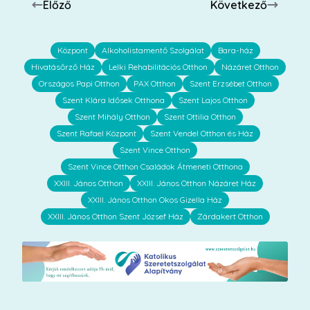
Előző
Következő
Központ
Alkoholistamentő Szolgálat
Bara-ház
Hivatásőrző Ház
Lelki Rehabilitációs Otthon
Názáret Otthon
Országos Papi Otthon
PAX Otthon
Szent Erzsébet Otthon
Szent Klára Idősek Otthona
Szent Lajos Otthon
Szent Mihály Otthon
Szent Ottilia Otthon
Szent Rafael Központ
Szent Vendel Otthon és Ház
Szent Vince Otthon
Szent Vince Otthon Családok Átmeneti Otthona
XXIII. János Otthon
XXIII. János Otthon Názáret Ház
XXIII. János Otthon Okos Gizella Ház
XXIII. János Otthon Szent József Ház
Zárdakert Otthon