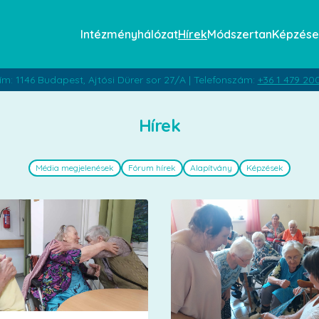
Intézményhálózat
Hírek
Módszertan
Képzése
ím: 1146 Budapest, Ajtósi Dürer sor 27/A | Telefonszám:
+36 1 479 20
Hírek
Média megjelenések
Fórum hírek
Alapítvány
Képzések