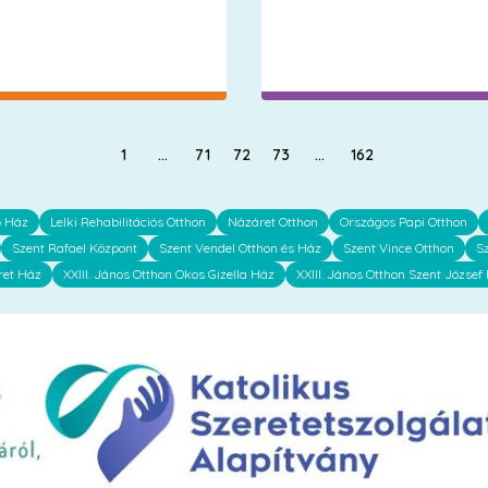
1
…
71
72
73
…
162
ő Ház
Lelki Rehabilitációs Otthon
Názáret Otthon
Országos Papi Otthon
Szent Rafael Központ
Szent Vendel Otthon és Ház
Szent Vince Otthon
S
ret Ház
XXIII. János Otthon Okos Gizella Ház
XXIII. János Otthon Szent József