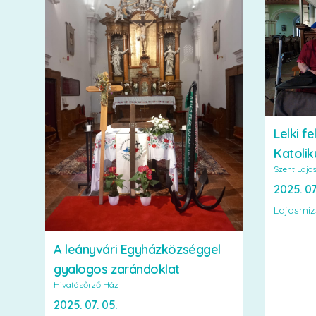
Lelki f
Katoli
Szent Lajo
2025. 07
Lajosmiz
A leányvári Egyházközséggel
gyalogos zarándoklat
Hivatásőrző Ház
2025. 07. 05.