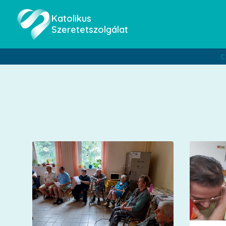
Katolikus
Szeretetszolgálat
C