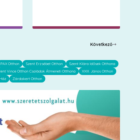
Következő
PAX Otthon
Szent Erzsébet Otthon
Szent Klára Idősek Otthona
zent Vince Otthon Családok Átmeneti Otthona
XXIII. János Otthon
 Ház
Zárdakert Otthon