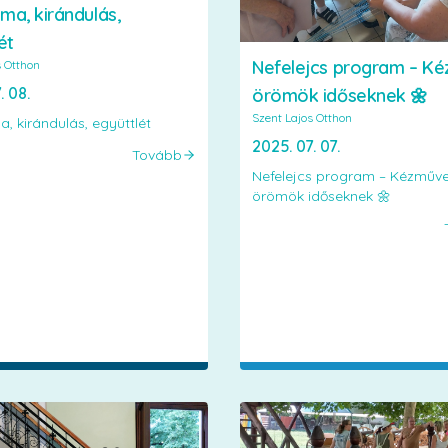
 ima, kirándulás,
ét
Nefelejcs program – K
s Otthon
. 08.
örömök időseknek 🌼
Szent Lajos Otthon
ma, kirándulás, együttlét
2025. 07. 07.
Tovább
Nefelejcs program – Kézműv
örömök időseknek 🌼