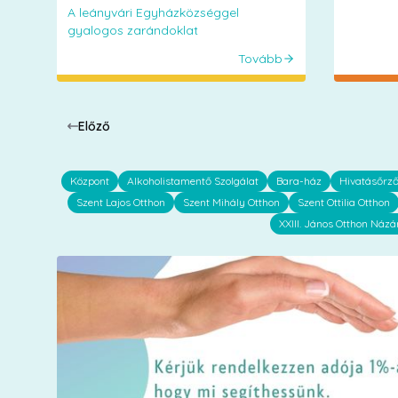
A leányvári Egyházközséggel
gyalogos zarándoklat
Tovább
Előző
Központ
Alkoholistamentő Szolgálat
Bara-ház
Hivatásőrz
Szent Lajos Otthon
Szent Mihály Otthon
Szent Ottilia Otthon
XXIII. János Otthon Názá