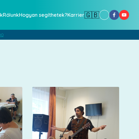
🇬🇧
k
Rólunk
Hogyan segíthetek?
Karrier
00