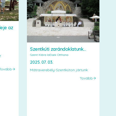
deje az
Szentkúti zarándoklatunk…
Szent Klára Idősek Otthona
z
2025. 07. 03.
Tovább
Mátraverebély-Szentkúton jártunk
Tovább