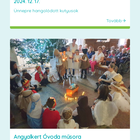
2024. 12. 17.
Ünnepre hangolódott kutyusok
Tovább
Angyalkert Óvoda műsora