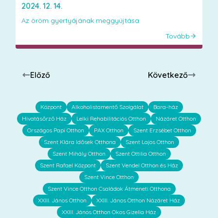
2024. 12. 14.
Az öröm gyertyájának meggyújtása
Tovább
Előző
Következő
Központ
Alkoholistamentő Szolgálat
Bara-ház
Hivatásőrző Ház
Lelki Rehabilitációs Otthon
Názáret Otthon
Országos Papi Otthon
PAX Otthon
Szent Erzsébet Otthon
Szent Klára Idősek Otthona
Szent Lajos Otthon
Szent Mihály Otthon
Szent Ottilia Otthon
Szent Rafael Központ
Szent Vendel Otthon és Ház
Szent Vince Otthon
Szent Vince Otthon Családok Átmeneti Otthona
XXIII. János Otthon
XXIII. János Otthon Názáret Ház
XXIII. János Otthon Okos Gizella Ház