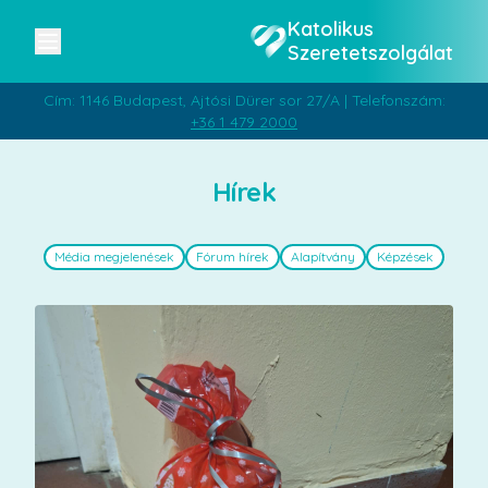
Katolikus
Szeretetszolgálat
Cím: 1146 Budapest, Ajtósi Dürer sor 27/A | Telefonszám:
+36 1 479 2000
Hírek
Média megjelenések
Fórum hírek
Alapítvány
Képzések