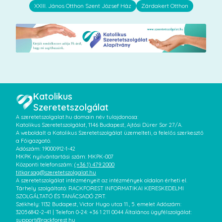
XXIII. János Otthon Szent József Ház
Zárdakert Otthon
Katolikus
Szeretetszolgálat
A szeretetszolgalat.hu domain név tulajdonosa:
Katolikus Szeretetszolgálat, 1146 Budapest, Ajtósi Dürer Sor 27/A.
A weboldalt a Katolikus Szeretetszolgálat üzemelteti, a felelős szerkesztő
a Főigazgató.
Adószám: 19000912-1-42
MKPK nyilvántartási szám: MKPK-007
Központi telefonszám:
(+36 1) 479 2000
titkarsag@szeretetszolgalat.hu
A szeretetszolgálat intézményeit az intézmények oldalon érheti el.
Tárhely szolgáltató: RACKFOREST INFORMATIKAI KERESKEDELMI
SZOLGÁLTATÓ ÉS TANÁCSADÓ ZRT.
Székhely: 1132 Budapest, Victor Hugo utca 11., 5. emelet Adószám:
32056842-2-41 | Telefon 0-24: +36 1 211 0044 Általános ügyfélszolgálat:
support@rackforest.hu