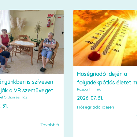
Hőségriadó idején a
ényünkben is szívesen
folyadékpótlás életet 
Központi hírek
lják a VR szemüveget
2026. 07. 31.
el Otthon és Ház
 31.
Hőségriadó idején
Tovább