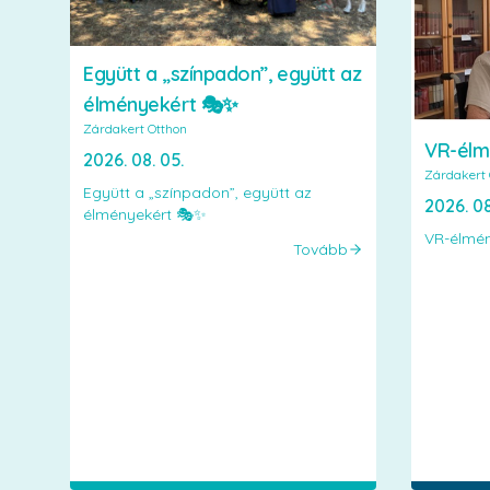
Együtt a „színpadon”, együtt az
élményekért 🎭✨
Zárdakert Otthon
VR-élm
2026. 08. 05.
Zárdakert 
Együtt a „színpadon”, együtt az
2026. 08
élményekért 🎭✨
VR-élmén
Tovább