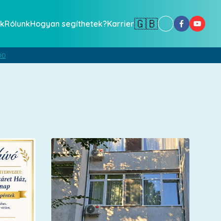
🇬🇧
k
Rólunk
Hogyan segíthetek?
Karrier
00