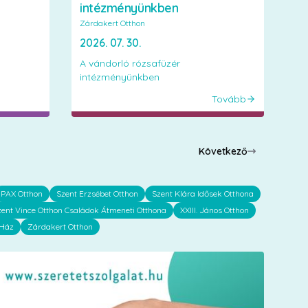
intézményünkben
Zárdakert Otthon
2026. 07. 30.
A vándorló rózsafüzér
intézményünkben
Tovább
Következő
PAX Otthon
Szent Erzsébet Otthon
Szent Klára Idősek Otthona
zent Vince Otthon Családok Átmeneti Otthona
XXIII. János Otthon
 Ház
Zárdakert Otthon