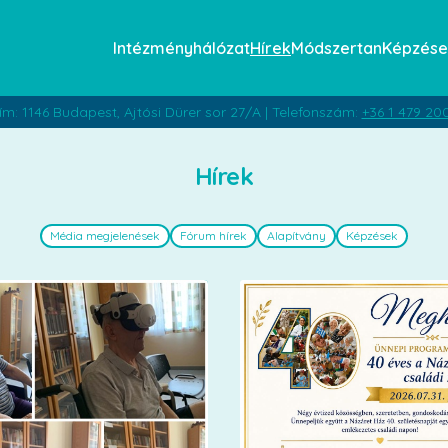
Intézményhálózat
Hírek
Módszertan
Képzése
ím: 1146 Budapest, Ajtósi Dürer sor 27/A | Telefonszám:
+36 1 479 20
Hírek
Média megjelenések
Fórum hírek
Alapítvány
Képzések