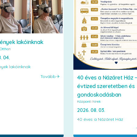
ények lakóinknak
Otthon
. 04.
yek lakóinknak
Tovább
40 éves a Názáret Ház 
évtized szeretetben és
gondoskodásban
Központi hírek
2026. 08. 03.
40 éves a Názáret Ház