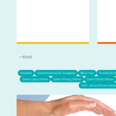
Előző
Központ
Alkoholistamentő Szolgálat
Bara-ház
Hivatásőrz
Szent Lajos Otthon
Szent Mihály Otthon
Szent Ottilia Otthon
XXIII. János Otthon Názá