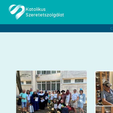
Katolikus
Szeretetszolgálat
C