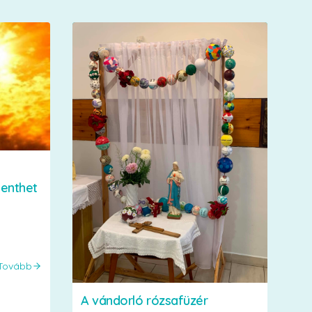
menthet
Tovább
A vándorló rózsafüzér