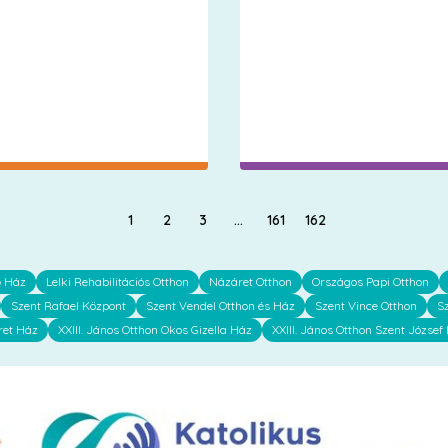
1
2
3
…
161
162
ő Ház
Lelki Rehabilitációs Otthon
Názáret Otthon
Országos Papi Otthon
Szent Rafael Központ
Szent Vendel Otthon és Ház
Szent Vince Otthon
S
ret Ház
XXIII. János Otthon Okos Gizella Ház
XXIII. János Otthon Szent József