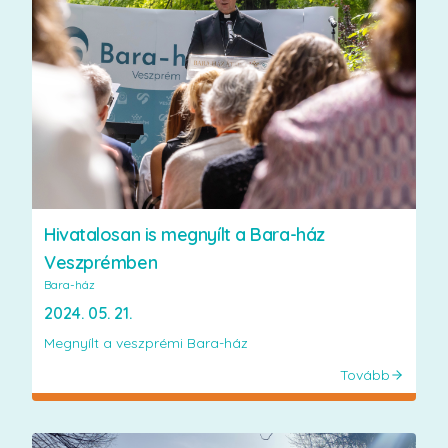
Hivatalosan is megnyílt a Bara-ház
Veszprémben
Bara-ház
2024. 05. 21.
Megnyílt a veszprémi Bara-ház
Tovább