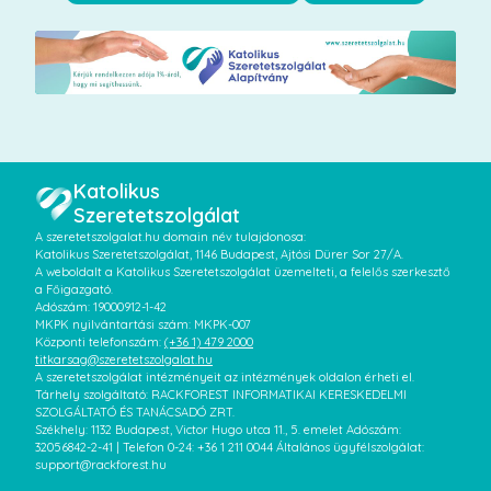
Katolikus
Szeretetszolgálat
A szeretetszolgalat.hu domain név tulajdonosa:
Katolikus Szeretetszolgálat, 1146 Budapest, Ajtósi Dürer Sor 27/A.
A weboldalt a Katolikus Szeretetszolgálat üzemelteti, a felelős szerkesztő
a Főigazgató.
Adószám: 19000912-1-42
MKPK nyilvántartási szám: MKPK-007
Központi telefonszám:
(+36 1) 479 2000
titkarsag@szeretetszolgalat.hu
A szeretetszolgálat intézményeit az intézmények oldalon érheti el.
Tárhely szolgáltató: RACKFOREST INFORMATIKAI KERESKEDELMI
SZOLGÁLTATÓ ÉS TANÁCSADÓ ZRT.
Székhely: 1132 Budapest, Victor Hugo utca 11., 5. emelet Adószám:
32056842-2-41 | Telefon 0-24: +36 1 211 0044 Általános ügyfélszolgálat:
support@rackforest.hu