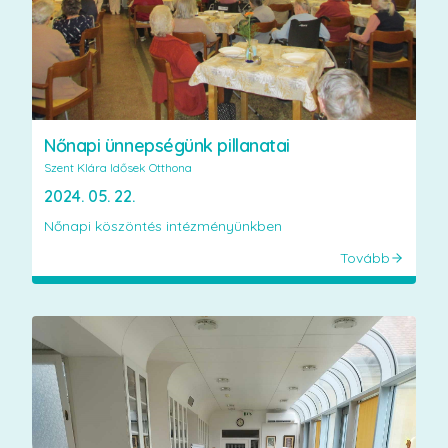
Nőnapi ünnepségünk pillanatai
Szent Klára Idősek Otthona
2024. 05. 22.
Nőnapi köszöntés intézményünkben
Tovább