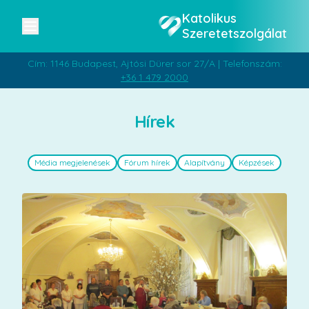
Katolikus
Szeretetszolgálat
Cím: 1146 Budapest, Ajtósi Dürer sor 27/A | Telefonszám:
+36 1 479 2000
Hírek
Média megjelenések
Fórum hírek
Alapítvány
Képzések