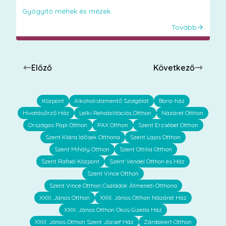
Gyógyító méhek és mézek
Tovább
Előző
Következő
Központ
Alkoholistamentő Szolgálat
Bara-ház
Hivatásőrző Ház
Lelki Rehabilitációs Otthon
Názáret Otthon
Országos Papi Otthon
PAX Otthon
Szent Erzsébet Otthon
Szent Klára Idősek Otthona
Szent Lajos Otthon
Szent Mihály Otthon
Szent Ottilia Otthon
Szent Rafael Központ
Szent Vendel Otthon és Ház
Szent Vince Otthon
Szent Vince Otthon Családok Átmeneti Otthona
XXIII. János Otthon
XXIII. János Otthon Názáret Ház
XXIII. János Otthon Okos Gizella Ház
XXIII. János Otthon Szent József Ház
Zárdakert Otthon