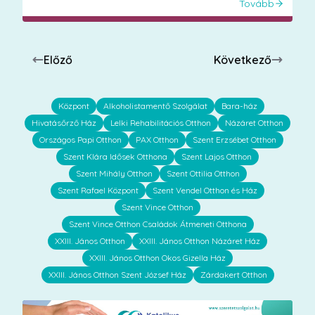
Tovább
Előző
Következő
Központ
Alkoholistamentő Szolgálat
Bara-ház
Hivatásőrző Ház
Lelki Rehabilitációs Otthon
Názáret Otthon
Országos Papi Otthon
PAX Otthon
Szent Erzsébet Otthon
Szent Klára Idősek Otthona
Szent Lajos Otthon
Szent Mihály Otthon
Szent Ottilia Otthon
Szent Rafael Központ
Szent Vendel Otthon és Ház
Szent Vince Otthon
Szent Vince Otthon Családok Átmeneti Otthona
XXIII. János Otthon
XXIII. János Otthon Názáret Ház
XXIII. János Otthon Okos Gizella Ház
XXIII. János Otthon Szent József Ház
Zárdakert Otthon