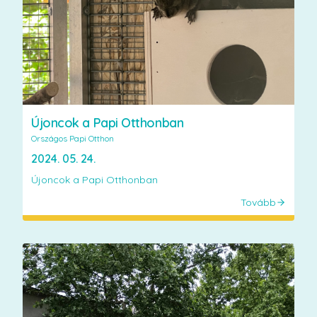
Újoncok a Papi Otthonban
Országos Papi Otthon
2024. 05. 24.
Újoncok a Papi Otthonban
Tovább