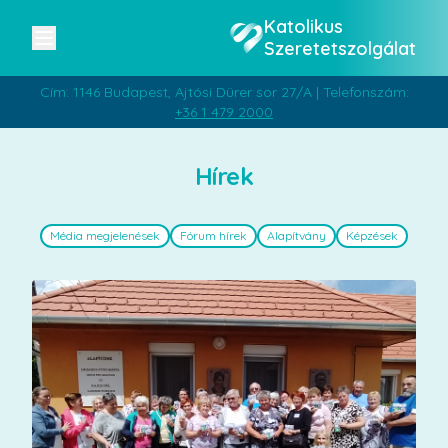
Katolikus
Szeretetszolgálat
Cím: 1146 Budapest, Ajtósi Dürer sor 27/A | Telefonszám:
+36 1 479 2000
Hírek
Média megjelenések
Fórum hírek
Alapítvány
Képzések