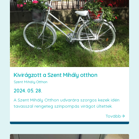
Kivirágzott a Szent Mihály otthon
Szent Mihály Otthon
2024. 05. 28.
A Szent Mihály Otthon udvarára szorgos kezek idén
tavasszal rengeteg színpompás virágot ültettek.
Tovább