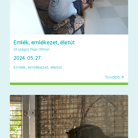
Emlék, emlékezet, életút
Országos Papi Otthon
2024. 05. 27.
Emlék, emlékezet, életút
Tovább