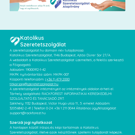
Katolikus
Szeretetszolgálat
A szeretetszolgalat.hu domain név tulajdonosa:
Katolikus Szeretetszolgálat, 1146 Budapest, Ajtósi Dürer Sor 27/A.
A weboldalt a Katolikus Szeretetszolgálat üzemelteti, a felelős szerkesztő
a Főigazgató.
Adószám: 19000912-1-42
MKPK nyilvántartási szám: MKPK-007
Központi telefonszám:
(+36 1) 479 2000
titkarsag@szeretetszolgalat.hu
A szeretetszolgálat intézményeit az intézmények oldalon érheti el.
Tárhely szolgáltató: RACKFOREST INFORMATIKAI KERESKEDELMI
SZOLGÁLTATÓ ÉS TANÁCSADÓ ZRT.
Székhely: 1132 Budapest, Victor Hugo utca 11., 5. emelet Adószám:
32056842-2-41 | Telefon 0-24: +36 1 211 0044 Általános ügyfélszolgálat:
support@rackforest.hu
Szerzői jogi nyilatkozat
A honlapon közölt írásos és képi tartalmak a Katolikus
Szeretetszolgálat, illetve azok készítőinek szellemi tulajdonát képezik.