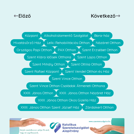
Előző
Következő
Központ
Alkoholistamentő Szolgálat
Bara-ház
Hivatásőrző Ház
Lelki Rehabilitációs Otthon
Názáret Otthon
Országos Papi Otthon
PAX Otthon
Szent Erzsébet Otthon
Szent Klára Idősek Otthona
Szent Lajos Otthon
Szent Mihály Otthon
Szent Ottilia Otthon
Szent Rafael Központ
Szent Vendel Otthon és Ház
Szent Vince Otthon
Szent Vince Otthon Családok Átmeneti Otthona
XXIII. János Otthon
XXIII. János Otthon Názáret Ház
XXIII. János Otthon Okos Gizella Ház
XXIII. János Otthon Szent József Ház
Zárdakert Otthon