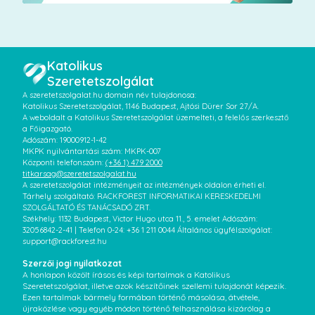
Katolikus
Szeretetszolgálat
A szeretetszolgalat.hu domain név tulajdonosa:
Katolikus Szeretetszolgálat, 1146 Budapest, Ajtósi Dürer Sor 27/A.
A weboldalt a Katolikus Szeretetszolgálat üzemelteti, a felelős szerkesztő
a Főigazgató.
Adószám: 19000912-1-42
MKPK nyilvántartási szám: MKPK-007
Központi telefonszám:
(+36 1) 479 2000
titkarsag@szeretetszolgalat.hu
A szeretetszolgálat intézményeit az intézmények oldalon érheti el.
Tárhely szolgáltató: RACKFOREST INFORMATIKAI KERESKEDELMI
SZOLGÁLTATÓ ÉS TANÁCSADÓ ZRT.
Székhely: 1132 Budapest, Victor Hugo utca 11., 5. emelet Adószám:
32056842-2-41 | Telefon 0-24: +36 1 211 0044 Általános ügyfélszolgálat:
support@rackforest.hu
Szerzői jogi nyilatkozat
A honlapon közölt írásos és képi tartalmak a Katolikus
Szeretetszolgálat, illetve azok készítőinek szellemi tulajdonát képezik.
Ezen tartalmak bármely formában történő másolása, átvétele,
újraközlése vagy egyéb módon történő felhasználása kizárólag a