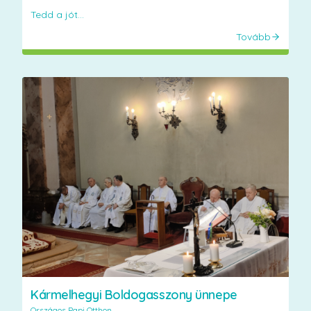
Tedd a jót...
Tovább
Kármelhegyi Boldogasszony ünnepe
Országos Papi Otthon