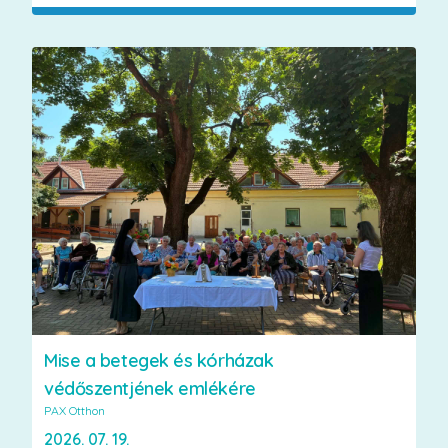
Mise a betegek és kórházak
védőszentjének emlékére
PAX Otthon
2026. 07. 19.