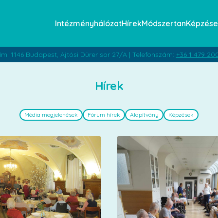
Intézményhálózat
Hírek
Módszertan
Képzése
ím: 1146 Budapest, Ajtósi Dürer sor 27/A | Telefonszám:
+36 1 479 20
Hírek
Média megjelenések
Fórum hírek
Alapítvány
Képzések