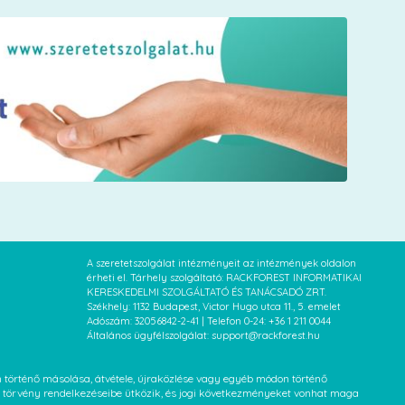
A szeretetszolgálat intézményeit az intézmények oldalon
érheti el. Tárhely szolgáltató: RACKFOREST INFORMATIKAI
KERESKEDELMI SZOLGÁLTATÓ ÉS TANÁCSADÓ ZRT.
Székhely: 1132 Budapest, Victor Hugo utca 11., 5. emelet
Adószám: 32056842-2-41 | Telefon 0-24: +36 1 211 0044
Általános ügyfélszolgálat: support@rackforest.hu
an történő másolása, átvétele, újraközlése vagy egyéb módon történő
XVI. törvény rendelkezéseibe ütközik, és jogi következményeket vonhat maga