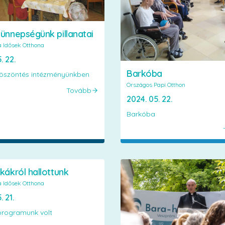
ünnepségünk pillanatai
a Idősek Otthona
. 22.
Barkóba
öszöntés intézményünkben
Országos Papi Otthon
Tovább
2024. 05. 22.
Barkóba
kákról hallottunk
a Idősek Otthona
. 21.
programunk volt