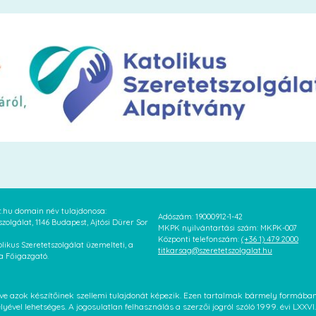
at.hu domain név tulajdonosa:
Adószám: 19000912-1-42
szolgálat, 1146 Budapest, Ajtósi Dürer Sor
MKPK nyilvántartási szám: MKPK-007
Központi telefonszám:
(+36 1) 479 2000
likus Szeretetszolgálat üzemelteti, a
titkarsag@szeretetszolgalat.hu
 a Főigazgató.
letve azok készítőinek szellemi tulajdonát képezik. Ezen tartalmak bármely formáb
élyével lehetséges. A jogosulatlan felhasználás a szerzői jogról szóló 1999. évi LX