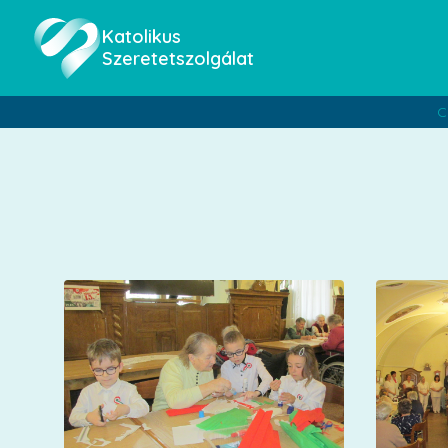
Katolikus
Szeretetszolgálat
C