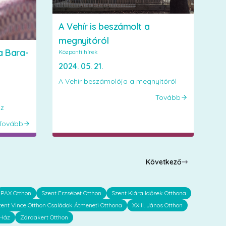
A Vehír is beszámolt a
megnyitóról
a Bara-
Központi hírek
2024. 05. 21.
A Vehír beszámolója a megnyitóról
Tovább
áz
Tovább
Következő
PAX Otthon
Szent Erzsébet Otthon
Szent Klára Idősek Otthona
zent Vince Otthon Családok Átmeneti Otthona
XXIII. János Otthon
 Ház
Zárdakert Otthon