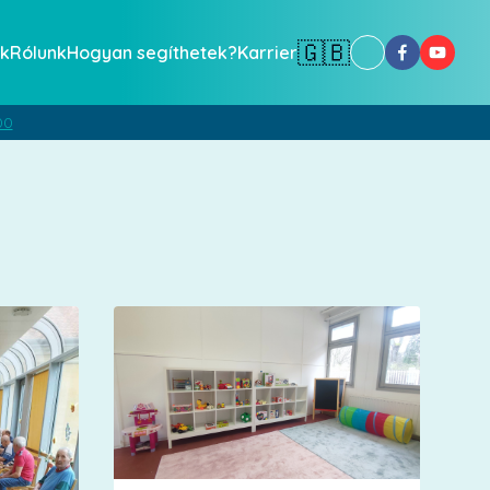
🇬🇧
k
Rólunk
Hogyan segíthetek?
Karrier
00