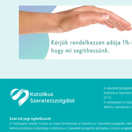
A szeretetszolgal
Katolikus
Katolikus Szeretet
27/A.
Szeretetszolgálat
A weboldalt a Kato
felelős szerkesztő
Szerzői jogi nyilatkozat
A honlapon közölt írásos és képi tartalmak a Katolikus Szeretetszolgálat, il
felhasználása kizárólag a Katolikus Szeretetszolgálat előzetes, írásos enged