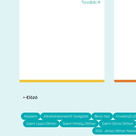
Tovább
Előző
Központ
Alkoholistamentő Szolgálat
Bara-ház
Hivatásőrz
Szent Lajos Otthon
Szent Mihály Otthon
Szent Ottilia Otthon
XXIII. János Otthon Názá