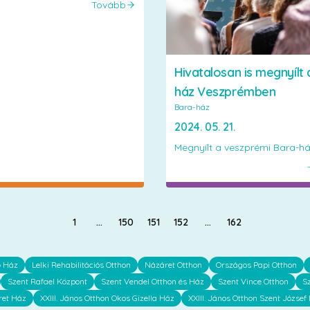
Tovább
Hivatalosan is megnyílt 
ház Veszprémben
Bara-ház
2024. 05. 21.
Megnyílt a veszprémi Bara-h
1
…
150
151
152
…
162
ő Ház
Lelki Rehabilitációs Otthon
Názáret Otthon
Országos Papi Otthon
Szent Rafael Központ
Szent Vendel Otthon és Ház
Szent Vince Otthon
S
ret Ház
XXIII. János Otthon Okos Gizella Ház
XXIII. János Otthon Szent József