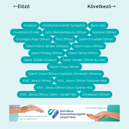
Előző
Következő
Központ
Alkoholistamentő Szolgálat
Bara-ház
Hivatásőrző Ház
Lelki Rehabilitációs Otthon
Názáret Otthon
Országos Papi Otthon
PAX Otthon
Szent Erzsébet Otthon
Szent Klára Idősek Otthona
Szent Lajos Otthon
Szent Mihály Otthon
Szent Ottilia Otthon
Szent Rafael Központ
Szent Vendel Otthon és Ház
Szent Vince Otthon
Szent Vince Otthon Családok Átmeneti Otthona
XXIII. János Otthon
XXIII. János Otthon Názáret Ház
XXIII. János Otthon Okos Gizella Ház
XXIII. János Otthon Szent József Ház
Zárdakert Otthon