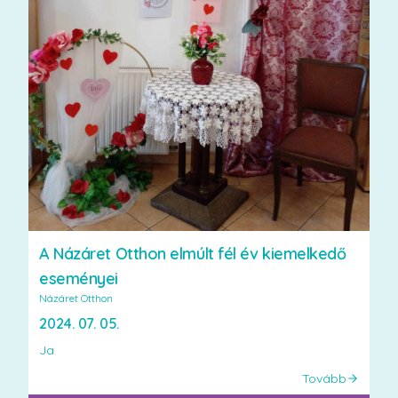
A Názáret Otthon elmúlt fél év kiemelkedő
eseményei
Názáret Otthon
2024. 07. 05.
Ja
Tovább