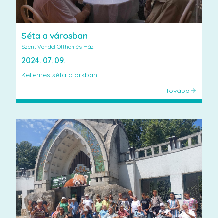
Séta a városban
Szent Vendel Otthon és Ház
2024. 07. 09.
Kellemes séta a prkban.
Tovább