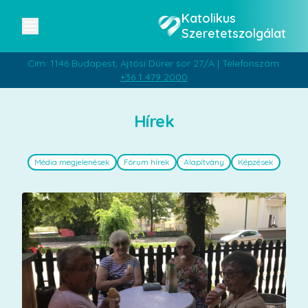
Katolikus
Szeretetszolgálat
Cím: 1146 Budapest, Ajtósi Dürer sor 27/A | Telefonszám:
+36 1 479 2000
Hírek
Média megjelenések
Fórum hírek
Alapítvány
Képzések