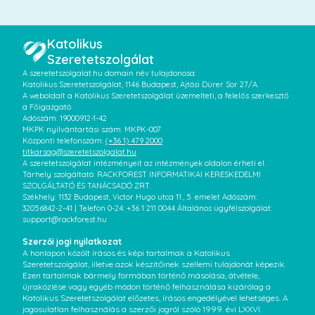
Katolikus
Szeretetszolgálat
A szeretetszolgalat.hu domain név tulajdonosa:
Katolikus Szeretetszolgálat, 1146 Budapest, Ajtósi Dürer Sor 27/A.
A weboldalt a Katolikus Szeretetszolgálat üzemelteti, a felelős szerkesztő
a Főigazgató.
Adószám: 19000912-1-42
MKPK nyilvántartási szám: MKPK-007
Központi telefonszám:
(+36 1) 479 2000
titkarsag@szeretetszolgalat.hu
A szeretetszolgálat intézményeit az intézmények oldalon érheti el.
Tárhely szolgáltató: RACKFOREST INFORMATIKAI KERESKEDELMI
SZOLGÁLTATÓ ÉS TANÁCSADÓ ZRT.
Székhely: 1132 Budapest, Victor Hugo utca 11., 5. emelet Adószám:
32056842-2-41 | Telefon 0-24: +36 1 211 0044 Általános ügyfélszolgálat:
support@rackforest.hu
Szerzői jogi nyilatkozat
A honlapon közölt írásos és képi tartalmak a Katolikus
Szeretetszolgálat, illetve azok készítőinek szellemi tulajdonát képezik.
Ezen tartalmak bármely formában történő másolása, átvétele,
újraközlése vagy egyéb módon történő felhasználása kizárólag a
Katolikus Szeretetszolgálat előzetes, írásos engedélyével lehetséges. A
jogosulatlan felhasználás a szerzői jogról szóló 1999. évi LXXVI.