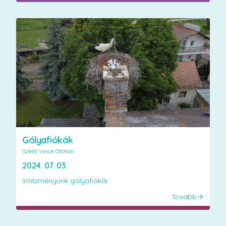
Gólyafiókák
Szent Vince Otthon
2024. 07. 03.
Intézményünk gólyafiókái
Tovább