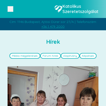
Katolikus
Szeretetszolgálat
Cím: 1146 Budapest, Ajtósi Dürer sor 27/A | Telefonszám:
+36 1 479 2000
Hírek
Média megjelenések
Fórum hírek
Alapítvány
Képzések