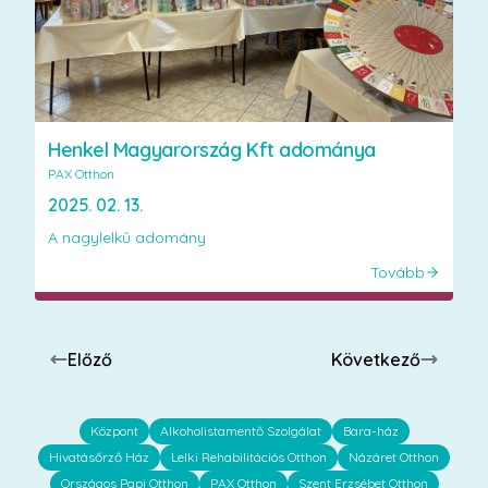
Henkel Magyarország Kft adománya
PAX Otthon
2025. 02. 13.
A nagylelkű adomány
Tovább
Előző
Következő
Központ
Alkoholistamentő Szolgálat
Bara-ház
Hivatásőrző Ház
Lelki Rehabilitációs Otthon
Názáret Otthon
Országos Papi Otthon
PAX Otthon
Szent Erzsébet Otthon