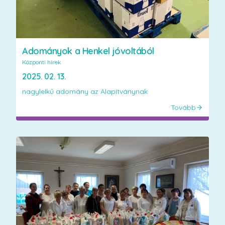
Adományok a Henkel jóvoltából
Központi hírek
2025. 02. 13.
nagylelkű adomány az Alapítványnak
Tovább