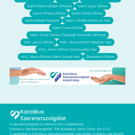
Szent Klára Idősek Otthona
Szent Lajos Otthon
Szent Mihály Otthon
Szent Ottilia Otthon
Szent Rafael Központ
Szent Vendel Otthon és Ház
Szent Vince Otthon
Szent Vince Otthon Családok Átmeneti Otthona
XXIII. János Otthon
XXIII. János Otthon Názáret Ház
XXIII. János Otthon Okos Gizella Ház
XXIII. János Otthon Szent József Ház
Zárdakert Otthon
Katolikus
Szeretetszolgálat
A szeretetszolgalat.hu domain név tulajdonosa:
Katolikus Szeretetszolgálat, 1146 Budapest, Ajtósi Dürer Sor 27/A.
A weboldalt a Katolikus Szeretetszolgálat üzemelteti, a felelős szerkesztő